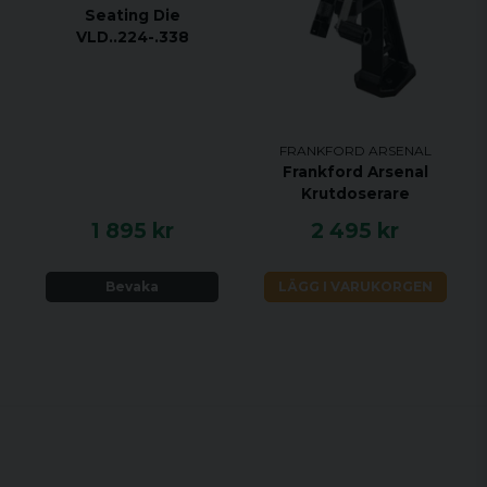
Seating Die
VLD..224-.338
FRANKFORD ARSENAL
Frankford Arsenal
Krutdoserare
1 895 kr
2 495 kr
Bevaka
LÄGG I VARUKORGEN