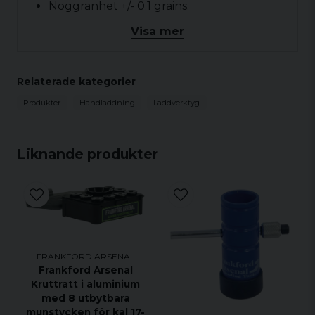
Noggranhet +/- 0.1 grains.
Laddvikt från 0 till 250 grains.
Visa mer
Appstyrd, om du vill! Håller reda på dina
favoritladdningar.
Relaterade kategorier
Snabb, ca. 15 sekunder per laddning.
Levereras med två kalibreringsvikter.
Produkter
Handladdning
Laddverktyg
Rymmer ca. 450gram krut.
Liknande produkter
FRANKFORD ARSENAL
Frankford Arsenal
Kruttratt i aluminium
med 8 utbytbara
munstycken för kal 17-