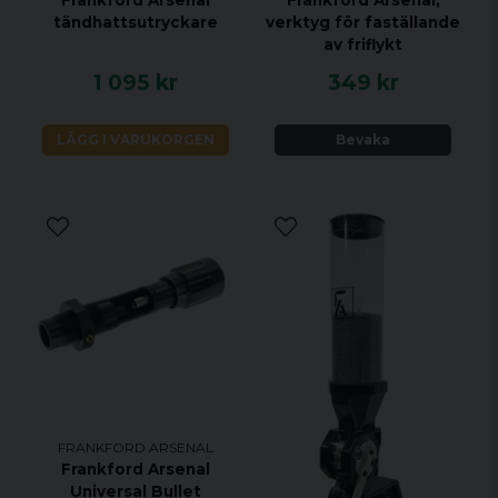
Frankford Arsenal
Frankford Arsenal,
tändhattsutryckare
verktyg för faställande
av friflykt
1 095 kr
349 kr
LÄGG I VARUKORGEN
Bevaka
FRANKFORD ARSENAL
Frankford Arsenal
Universal Bullet