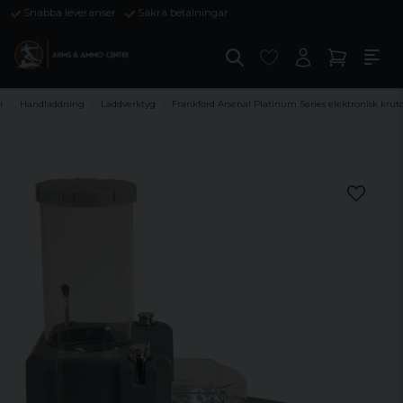
Snabba leveranser
Säkra betalningar
r
Handladdning
Laddverktyg
Frankford Arsenal Platinum Series elektronisk krut