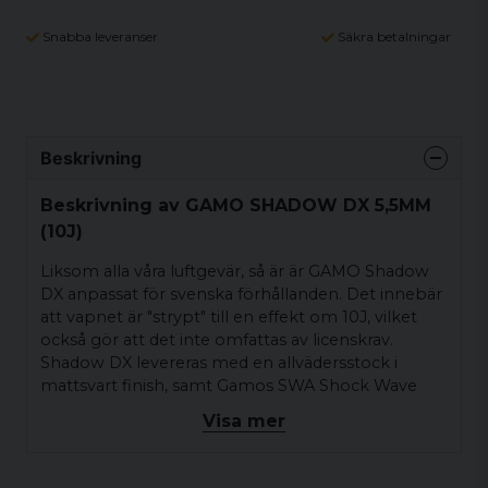
Snabba leveranser
Säkra betalningar
Beskrivning
Beskrivning av GAMO SHADOW DX 5,5MM
(10J)
Liksom alla våra luftgevär, så är är GAMO Shadow
DX anpassat för svenska förhållanden. Det innebär
att vapnet är "strypt" till en effekt om 10J, vilket
också gör att det inte omfattas av licenskrav.
Shadow DX levereras med en allvädersstock i
mattsvart finish, samt Gamos SWA Shock Wave
Absorber gummibakkappa, vilket absorberar upp
Visa mer
till 74% mer rekyl än en standard bakkappa.
Vapnet kommer med fiberoptiska riktmedel för
att kunna användas med god precision, även utan