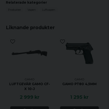
Relaterade kategorier
kikarsikte.
Produkter
Vapen
Luftvapen
Liknande produkter
GAMO
GAMO
LUFTGEVÄR GAMO CF-
GAMO PT80 4,5MM
X 10-J
2 999 kr
1 295 kr