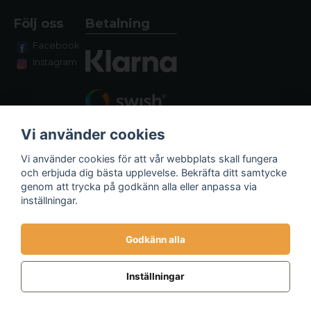
Följ oss
Betalning
Facebook
Instagram
Vi använder cookies
Vi använder cookies för att vår webbplats skall fungera
och erbjuda dig bästa upplevelse. Bekräfta ditt samtycke
genom att trycka på godkänn alla eller anpassa via
Fraktalternativ
inställningar.
Godkänn alla
Inställningar
Powered by Nyehandel AB