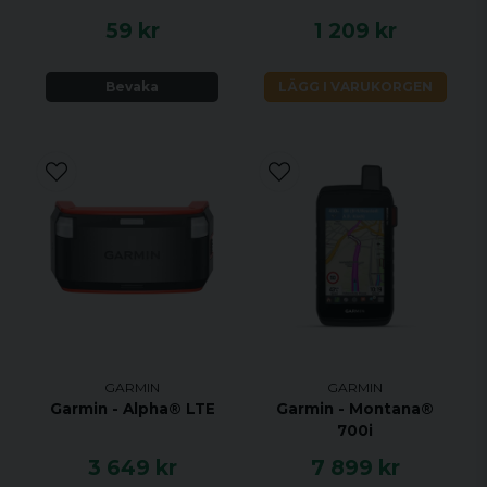
59 kr
1 209 kr
Bevaka
LÄGG I VARUKORGEN
GARMIN
GARMIN
Garmin - Alpha® LTE
Garmin - Montana®
700i
3 649 kr
7 899 kr