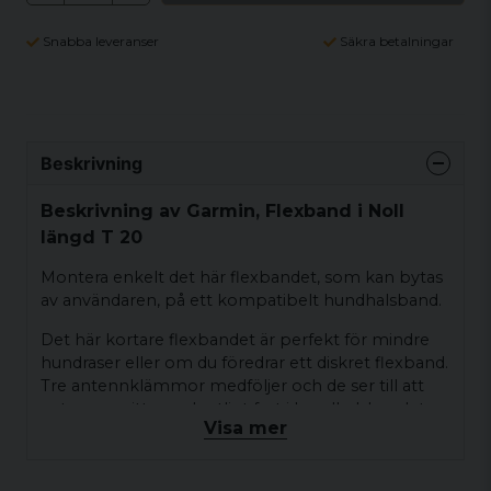
Snabba leveranser
Säkra betalningar
Beskrivning
Beskrivning av Garmin, Flexband i Noll
längd T 20
Montera enkelt det här flexbandet, som kan bytas
av användaren, på ett kompatibelt hundhalsband.
Det här kortare flexbandet är perfekt för mindre
hundraser eller om du föredrar ett diskret flexband.
Tre antennklämmor medföljer och de ser till att
antennen sitter ordentligt fast i hundhalsbandet.
Visa mer
Passar till Alpha T20 hundhalsband.