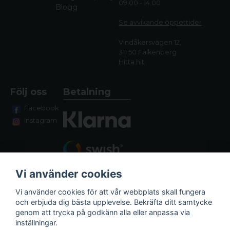
09.00 - 14.00
Blogg
Se avvikande öppettide
r
Vindåkersvägen 12,
311 50 Falkenberg
Hitta hit
Följ oss
Betalning
Facebook
Instagram
Vi använder cookies
Vi använder cookies för att vår webbplats skall fungera
och erbjuda dig bästa upplevelse. Bekräfta ditt samtycke
genom att trycka på godkänn alla eller anpassa via
Fraktalternativ
inställningar.