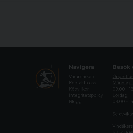
Navigera
Besök 
Varumärken
Öppettid
Kontakta oss
Måndag -
Köpvillkor
09.00 - 1
Integritetspolicy
Lördag:
Blogg
09.00 - 1
Se avvika
Vindåkers
311 50 Fa