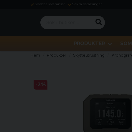
Snabba leveranser
Säkra betalningar
Sök i butiken ...
PRODUKTER
SOM
Hem
Produkter
Skytteutrustning
Kronograf
-
2
%