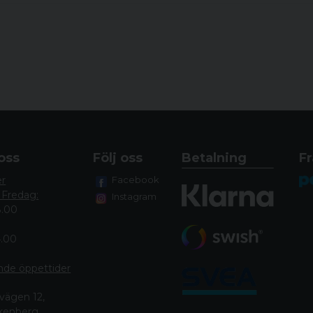
oss
Följ oss
Betalning
Fr
er
Facebook
 Fredag:
Instagram
8.00
4.00
nde öppettide
r
vägen 12,
lkenberg