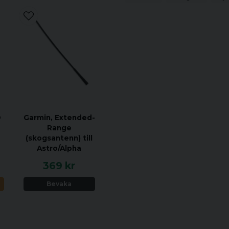
enklast att använda. Otrol
Lätt att bära med si
missar i princip aldrig. N
Vattentålighet med
Magnetospeed?
Vikt utan tripod: 10
Vikt med tripod: 161
Med Garmins app Sho
annan nivå, då du ka
skyttetillfällen.
®
Garmin, Extended-
Range
(skogsantenn) till
Astro/Alpha
369 kr
N
Bevaka