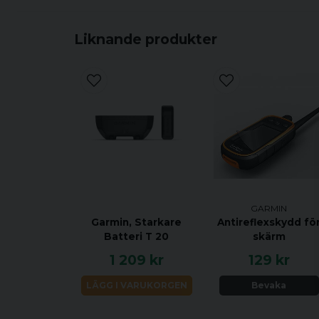
Liknande produkter
GARMIN
Garmin, Starkare
Antireflexskydd fö
Batteri T 20
skärm
1 209 kr
129 kr
LÄGG I VARUKORGEN
Bevaka