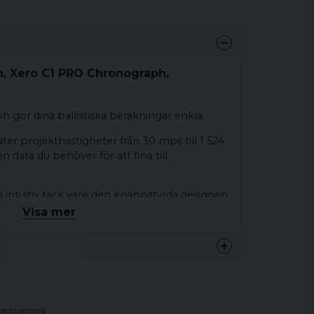
n, Xero C1 PRO Chronograph,
gör dina ballistiska beräkningar enkla.
r projekthastigheter från 30 mps till 1 524
 data du behöver för att fina till
h intuitiv tack vare den knappstyrda designen.
Visa mer
a hastigheten för varje skjutet skott, spåra
 appen "ShotView" .
 2 000 skott eller upp till 6 timmar behöver
 på skjutbanan.
teutrustning
dukten på marknaden som är