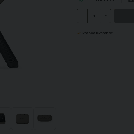
010-02618-11
-
+
Snabba leveranser