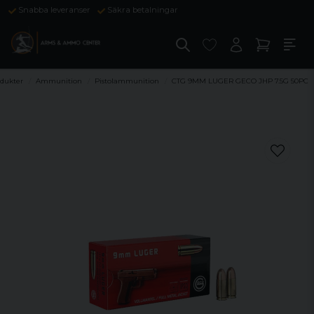
Snabba leveranser
Säkra betalningar
dukter
Ammunition
Pistolammunition
CTG 9MM LUGER GECO JHP 7.5G 50PC