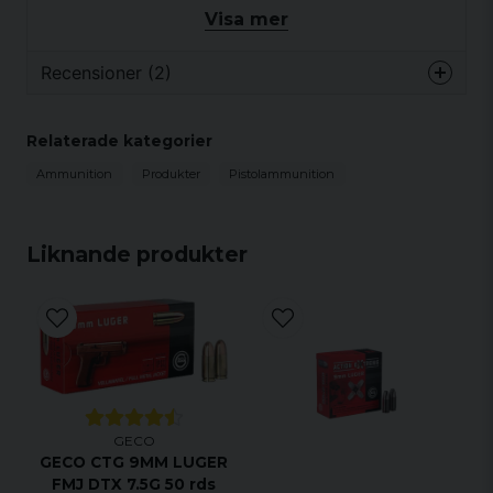
Visa mer
Recensioner (2)
Ammunitionsdata
:
Acke
Relaterade kategorier
för 4 månader sedan
Ammunition
Produkter
Pistolammunition
Bästa precisionen av alla olika sorter av
Vikt:
115 gr.
9mm ammunition. Detta tillsammans
med ett bra pris och problemfri
leverans utgör ett perfekt köp👌🏼 😇
Liknande produkter
Typ av kula
: Hollow Point
Anonym
för 1 år sedan
Hastighet:
370 m/s (V0)
GECO
GECO CTG 9MM LUGER
FMJ DTX 7.5G 50 rds