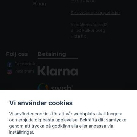
09.00 - 14.00
Blogg
Se avvikande öppettide
r
Vindåkersvägen 12,
311 50 Falkenberg
Hitta hit
Följ oss
Betalning
Facebook
Instagram
Vi använder cookies
Vi använder cookies för att vår webbplats skall fungera
och erbjuda dig bästa upplevelse. Bekräfta ditt samtycke
genom att trycka på godkänn alla eller anpassa via
Fraktalternativ
inställningar.