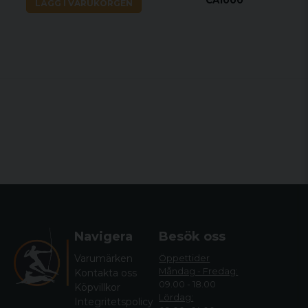
LÄGG I VARUKORGEN
Navigera
Besök oss
Varumärken
Öppettider
Måndag - Fredag:
Kontakta oss
09.00 - 18.00
Köpvillkor
Lördag:
Integritetspolicy