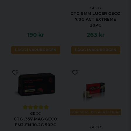
GECO
CTG 9MM LUGER GECO
7.0G ACT EXTREME
20PC
190 kr
263 kr
LÄGG I VARUKORGEN
LÄGG I VARUKORGEN
KÖP MER - BETALA MINDRE
GECO
CTG .357 MAG GECO
FMJ-FN 10.2G 50PC
GECO