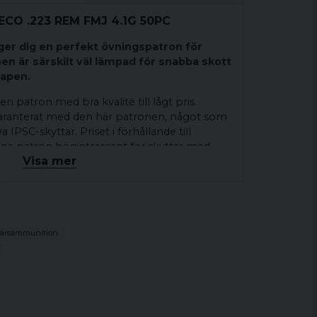
ECO .223 REM FMJ 4.1G 50PC
er dig en perfekt övningspatron för
n är särskilt väl lämpad för snabba skott
vapen.
n patron med bra kvalité till lågt pris.
aranterat med den här patronen, något som
a IPSC-skyttar. Priset i förhållande till
na patron högintressant för skyttar med
Visa mer
.
ärsammunition