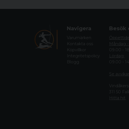
Navigera
Besök 
Varumärken
Öppettid
Kontakta oss
Måndag -
Köpvillkor
09.00 - 1
Integritetspolicy
Lördag:
Blogg
09.00 - 1
Se avvika
Vindåkers
311 50 Fa
Hitta hit