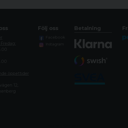
oss
Följ oss
Betalning
Fr
er
Facebook
 Fredag:
Instagram
8.00
4.00
nde öppettide
r
vägen 12,
lkenberg
Powered by Nyehandel AB