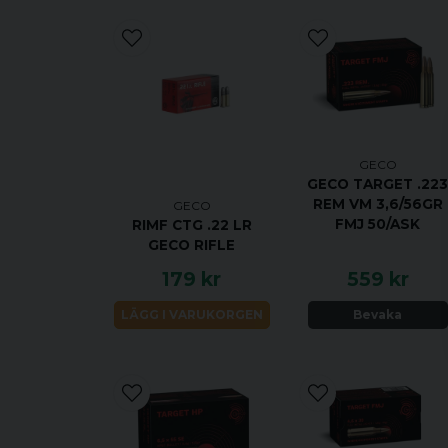
GECO
GECO TARGET .22
REM VM 3,6/56GR
GECO
FMJ 50/ASK
RIMF CTG .22 LR
GECO RIFLE
179 kr
559 kr
LÄGG I VARUKORGEN
Bevaka