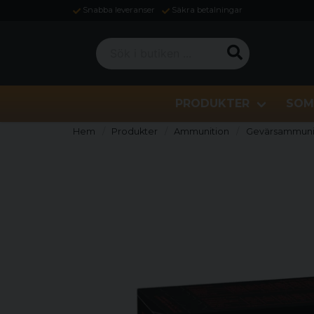
Snabba leveranser
Säkra betalningar
Sök i butiken ...
PRODUKTER
SOM
Hem
Produkter
Ammunition
Gevärsammuni