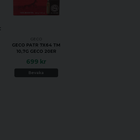
C
GECO
GECO PATR 7X64 TM
10,7G GECO 20ER
699 kr
Bevaka