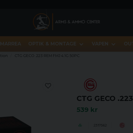
MARREA
OPTIK & MONTAGE
VAPEN
OU
tion
CTG GECO .223 REM FMJ 4.1G 50PC
CTG GECO .223
539 kr
2317562