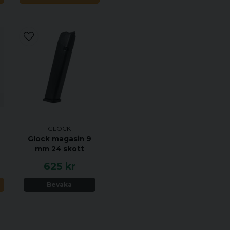
Med Aimpoint A-CUT så slip
som bara innebär en potenti
avskaffningen av den tradi
lägre och ger användaren m
siktesglaset (s.k. co-witnes
Specifikation:
Kaliber: 9mm (9x19).
Avtrycksfunktion: Striker Fi
GLOCK
Pipa: 102 mm.
Glock magasin 9
Material stomme: Polymer.
mm 24 skott
Material mantel: Stål.
625 kr
Finish: Svart polymer. Mant
N
Bevaka
Magasinskapacitet: 17.
Antal magasin: 2.
Vikt: Ca 700 g.
Säkring: Glock "Safe Action