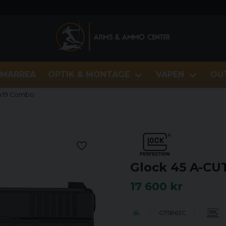
MARREA
OPTIK & MONTAGE
VAPEN
OU
9x19 Combo
Glock 45 A-CU
17 600 kr
G75863C