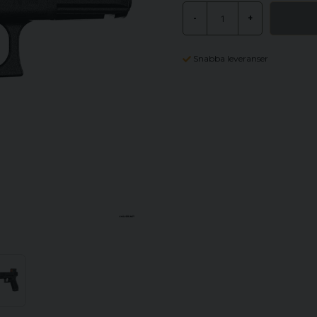
-
+
Snabba leveranser