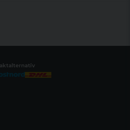
ckarsäkring.
lika backstraps för att få större omfång i
ad linje. Fast. Aimpoint COA rödpunktssikte
fert med Glock logotype. Enklare läskstång och
aktalternativ