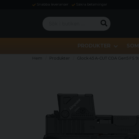
Snabba leveranser
Säkra betalningar
Sök i butiken ...
PRODUKTER
SOM
Hem
Produkter
Glock 45 A-CUT COA Gen5 FS 