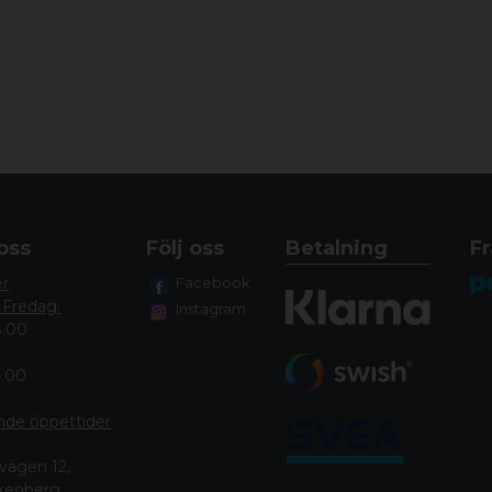
avtryckarlänksäkring, avtry
Kolv: Stomme. Medföljer 2 o
greppet om stommen.
Sikte: Svart med vit u-form
Korn: Svart med vit prick.
Övrigt: Svart hårdplastkof
nylonborste.
oss
Följ oss
Betalning
Fr
er
Facebook
 Fredag:
Instagram
8.00
4.00
nde öppettide
r
vägen 12,
lkenberg