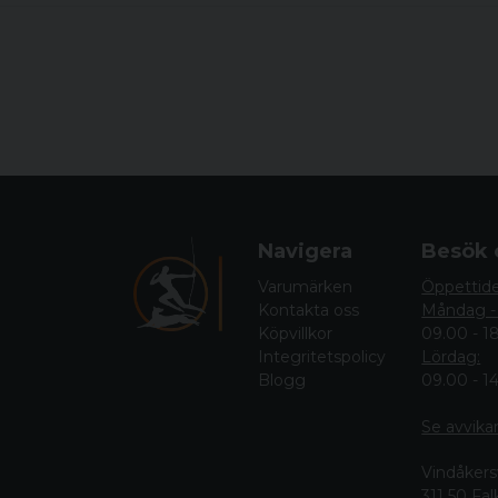
Navigera
Besök 
Varumärken
Öppettid
Kontakta oss
Måndag -
Köpvillkor
09.00 - 1
Integritetspolicy
Lördag:
Blogg
09.00 - 1
Se avvika
Vindåkers
311 50 Fa