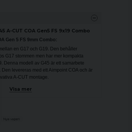
 45 A-CUT COA Gen5 FS 9x19 Combo
COA Gen 5 FS 9mm Combo:
 mellan en G17 och G19. Den behåller
hos G17 stommen men har mer kompakta
9. Denna modell av G45 är ett samarbete
. Den levereras med ett Aimpoint COA och är
novativa A-CUT montage.
Visa mer
kan mest repeterbara och solida lösningen för
 pistol. I tester så bibehåller man sin inskjutning
ats av och på manteln igen. Aimpoint COA
taget extremt lågt på manteln vilket drastiskt
Nya vapen
m alla som skjutit rödpunkt historiskt vet kan
ig efter många år av järnsikten.