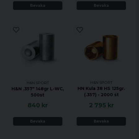
Bevaka
Bevaka
H&N SPORT
H&N SPORT
HN Kula 38 HS 125gr.
H&N .357" 148gr L-WC,
(.357) - 2000 st
500st
840 kr
2 795 kr
Bevaka
Bevaka