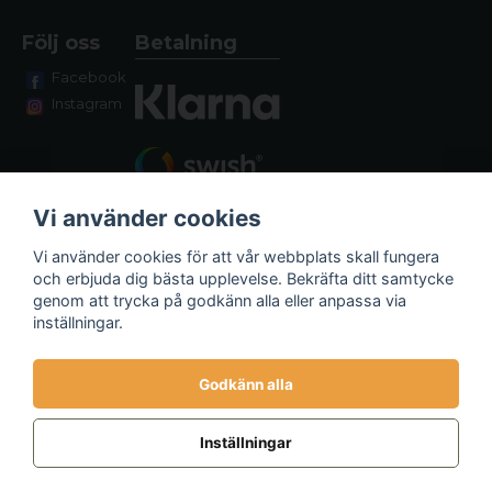
Följ oss
Betalning
Facebook
Instagram
Vi använder cookies
Vi använder cookies för att vår webbplats skall fungera
och erbjuda dig bästa upplevelse. Bekräfta ditt samtycke
genom att trycka på godkänn alla eller anpassa via
Fraktalternativ
inställningar.
Godkänn alla
Inställningar
Powered by Nyehandel AB