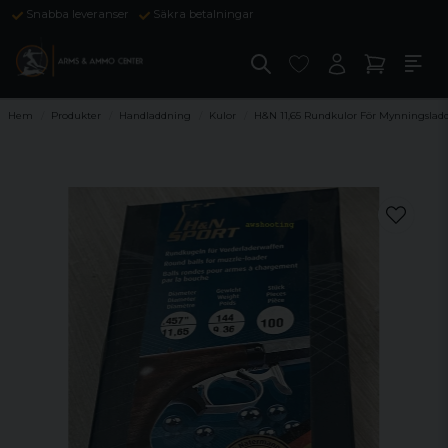
Snabba leveranser
Säkra betalningar
Hem
Produkter
Handladdning
Kulor
H&N 11,65 Rundkulor För Mynningslad