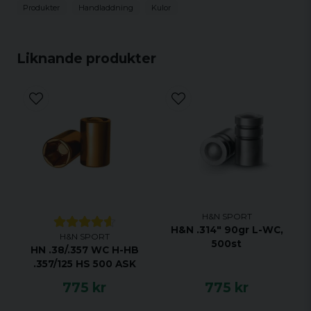
Produkter
Handladdning
Kulor
Liknande produkter
H&N SPORT
H&N .314" 90gr L-WC,
H&N SPORT
500st
HN .38/.357 WC H-HB
.357/125 HS 500 ASK
775 kr
775 kr