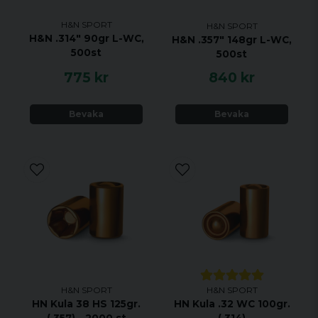
H&N SPORT
H&N SPORT
H&N .314" 90gr L-WC,
H&N .357" 148gr L-WC,
500st
500st
775 kr
840 kr
Bevaka
Bevaka
H&N SPORT
H&N SPORT
HN Kula 38 HS 125gr.
HN Kula .32 WC 100gr.