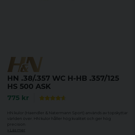
HN .38/.357 WC H-HB .357/125
HS 500 ASK
775 kr
HN kulor (Haendler & Natermann Sport) används av topskyttar
världen över. HN kulor håller hög kvalitet och ger hög
precision.
Läs mer