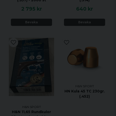
(.357) - 2000 st
(.314)
2 795 kr
640 kr
Bevaka
Bevaka
H&N SPORT
HN Kula 45 TC 230gr.
(.452)
H&N SPORT
H&N 11,65 Rundkulor