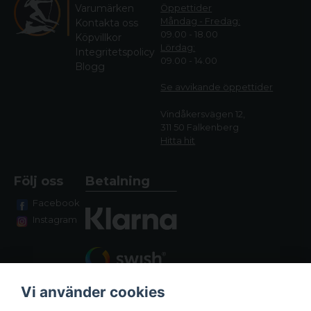
Varumärken
Öppettider
Måndag - Fredag:
Kontakta oss
09.00 - 18.00
Köpvillkor
Lördag:
Integritetspolicy
09.00 - 14.00
Blogg
Se avvikande öppettide
r
Vindåkersvägen 12,
311 50 Falkenberg
Hitta hit
Följ oss
Betalning
Facebook
Instagram
Vi använder cookies