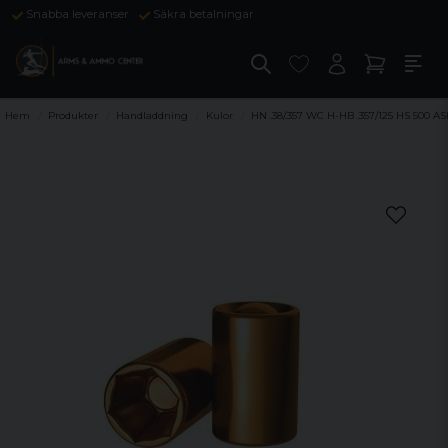
Snabba leveranser
Säkra betalningar
Hem
Produkter
Handladdning
Kulor
HN .38/.357 WC H-HB .357/125 HS 500 AS