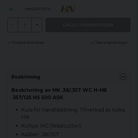
HN5235712505
LÄGG I VARUKORGEN
-
+
Snabba leveranser
Säkra betalningar
Beskrivning
Beskrivning av HN .38/.357 WC H-HB
.357/125 HS 500 ASK
Kula för handladdning. Tillverkad av tyska
HN.
Kultyp: WC (Wadcutter).
Kaliber: .38/.357.