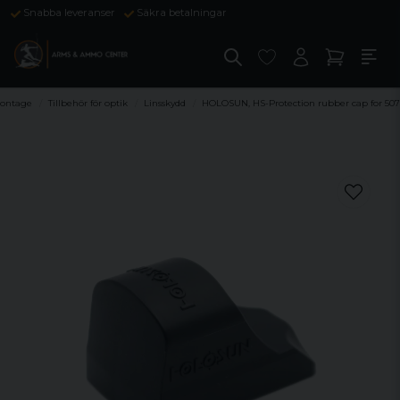
Snabba leveranser
Säkra betalningar
Montage
Tillbehör för optik
Linsskydd
HOLOSUN, HS-Protection rubber cap for 507