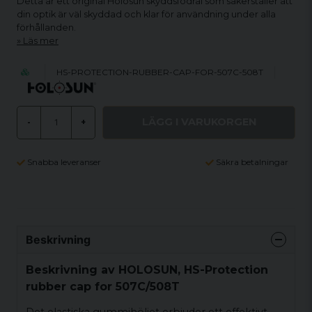
Detta är ett original Holosun skyddsfodral som säkerställer att
din optik är väl skyddad och klar för användning under alla
förhållanden.
Läs mer
HS-PROTECTION-RUBBER-CAP-FOR-507C-508T
LÄGG I VARUKORGEN
-
+
Snabba leveranser
Säkra betalningar
Beskrivning
Beskrivning av HOLOSUN, HS-Protection
rubber cap for 507C/508T