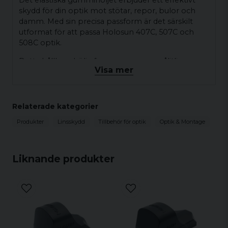
Det elastiska gummihöljet erbjuder ett effektivt
skydd för din optik mot stötar, repor, bulor och
damm. Med sin precisa passform är det särskilt
utformat för att passa Holosun 407C, 507C och
508C optik.
Detta hållbara hölje fungerar som en pålitlig
Visa mer
barriär, vilket säkerställer att din optik förblir i
utmärkt skick och skyddad mot vardagliga
påfrestningar.
Relaterade kategorier
Storlek: 46x30x30 mm
Produkter
Linsskydd
Tillbehör för optik
Optik & Montage
Material: Gummi
Höljets färg: Svart
Vikt: 3,8 g
Liknande produkter