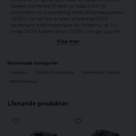
koaxial monterad IR-laser av klass 2 och IR-
illuminator för användning med nattsynsapparater.
LS321G har ett hus av svart anodiserad 7075-
aluminium med snabbfäste för Picatinny-räl. En
enda CR123-batteri driver LS321G och ger upp till
5000 timmars batteritid.
Visa mer
Den bakåtvända växelswitchen låter användaren
välja mellan synlig låg, synlig hög, IR hög, IR-
illuminator eller IR hög med IR-illuminator
Relaterade kategorier
aktivering med hjälp av den medföljande
Produkter
Tillbehör till mörkeroptik
Mörkeroptik & Tillbehör
fjärrtryckomkopplaren, eller stänga av enheten.
LS321G inkluderar också en aktiveringsknapp på
Optik & Montage
toppen och taktila justeringar för sid- och höjdled
för exakt nollställning.
Liknande produkter
SPECIFIKATION
FYSISK SPECIFIKATION