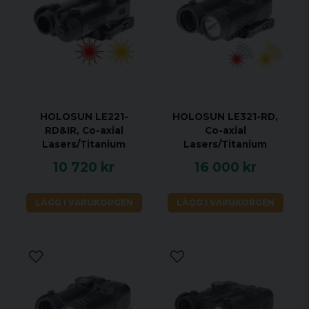
Fönsterstorlek: N/A
Dimension (tum): 3,6 × 2,2 × 1,6
Vikt (oz): 8,64
MEKANISKA SPECIFIKATIONER
HOLOSUN LE221-
HOLOSUN LE321-RD,
Husingmaterial: 7075 T6 aluminium
RD&IR, Co-axial
Co-axial
Ytbehandling: MAO (Manganese
Lasers/Titanium
Lasers/Titanium
Phosphate, Anodisering)
10 720 kr
16 000 kr
Justering per klick: 0,5 MOA
Justeringsomfång vindage och elevation
LÄGG I VARUKORGEN
LÄGG I VARUKORGEN
(W&E): ±50 MOA
MILJÖSPECIFIKATIONER
Lagringstemperatur: -40°C till 65°C
Arbetstemperatur: -40°C till 51°C