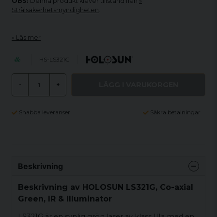
OBS:
Denna produkt kräver tillstånd från
Strålsäkerhetsmyndigheten
.
Läs mer
HS-LS321G
LÄGG I VARUKORGEN
-
+
Snabba leveranser
Säkra betalningar
Beskrivning
Beskrivning av HOLOSUN LS321G, Co-axial
Green, IR & Illuminator
LS321G är en synlig grön laser av klass IIIa med en