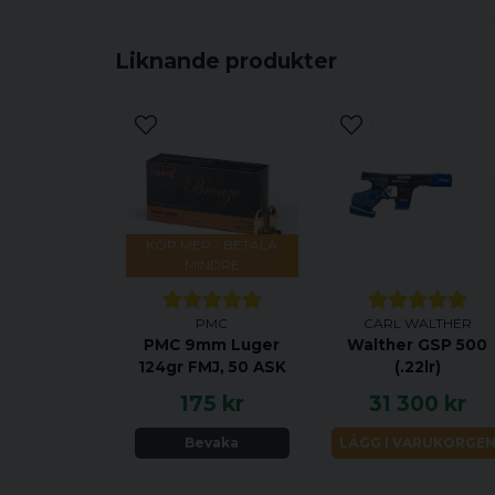
Liknande produkter
KÖP MER - BETALA
MINDRE
PMC
CARL WALTHER
PMC 9mm Luger
Walther GSP 500
124gr FMJ, 50 ASK
(.22lr)
175 kr
31 300 kr
Bevaka
LÄGG I VARUKORGE