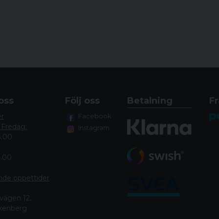
oss
Följ oss
Betalning
Fr
er
Facebook
 Fredag:
Instagram
8.00
4.00
nde öppettide
r
vägen 12,
lkenberg