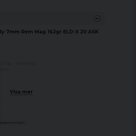
ady 7mm Rem Mag 162gr ELD-X 20 ASK
w Drag – eXpanding)
gnum
Visa mer
ärsammunition