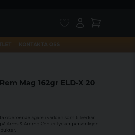
TLET
KONTAKTA OSS
Rem Mag 162gr ELD-X 20
sta oberoende ägare i världen som tillverkar
i på Arms & Ammo Center tycker personligen
dukter.