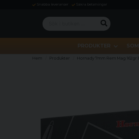
Snabba leveranser
Säkra betalningar
Sök i butiken ...
PRODUKTER
SOM
Hem
Produkter
Hornady 7mm Rem Mag 162gr 