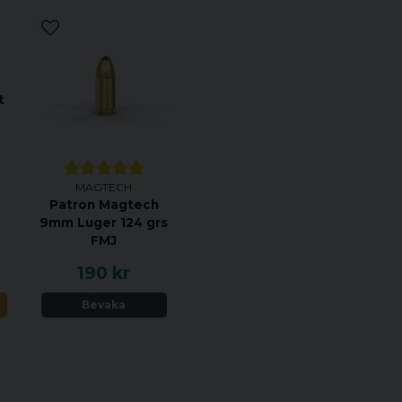
t
MAGTECH
Patron Magtech
9mm Luger 124 grs
FMJ
190 kr
N
Bevaka