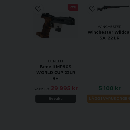
-7%
WINCHESTER
Winchester Wildca
SA, 22 LR
BENELLI
Benelli MP90S
WORLD CUP 22LR
RH
29 995 kr
5 100 kr
32 199 kr
Bevaka
LÄGG I VARUKORGE