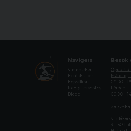
Navigera
Besök 
Varumärken
Öppettid
Kontakta oss
Måndag -
Köpvillkor
09.00 - 1
Integritetspolicy
Lördag:
Blogg
09.00 - 1
Se avvika
Vindåkers
311 50 Fa
Hitta hit