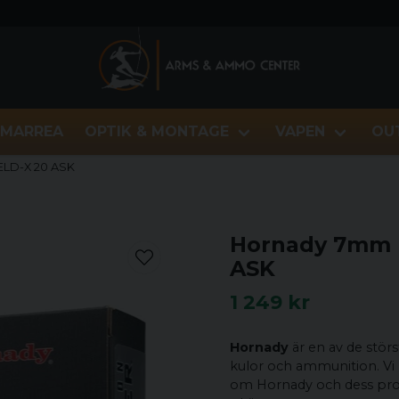
MARREA
OPTIK & MONTAGE
VAPEN
OU
ELD-X 20 ASK
Hornady 7mm 
ASK
1 249 kr
Hornady
är en av de stör
kulor och ammunition. V
om Hornady och dess pro