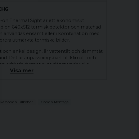
CH6
-on Thermal Sight är ett ekonomiskt
med en 640x512 termisk detektor och matchad
n användas ensamt eller i kombination med
everera utmärkta termiska bilder.
och enkel design, är vattentät och dammtät
nd. Det är anpassningsbart till klimat- och
an erbjuda dygnet runt-tjänst under alla
Visa mer
anden och leverera pålitlig och överlägsen
640x512
keroptik & Tillbehör
Optik & Montage
12μm
8~14μm