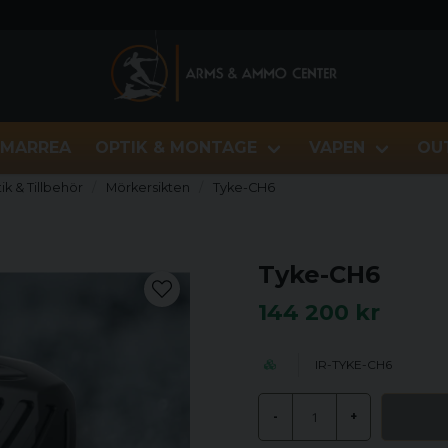
MARREA
OPTIK & MONTAGE
VAPEN
OU
k & Tillbehör
Mörkersikten
Tyke-CH6
Tyke-CH6
144 200 kr
IR-TYKE-CH6
-
+