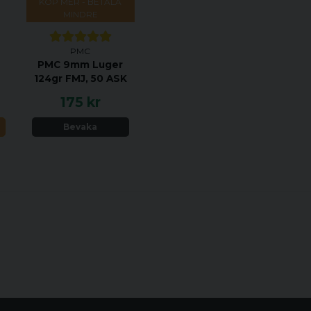
NETD
KÖP MER - BETALA
MINDRE
Bildfrekvens
PMC
Lins
PMC 9mm Luger
124gr FMJ, 50 ASK
Synfält
175 kr
Focus
N
Bevaka
Displaykomponenter
Skärm
Optisk förstoring
Systemförstoring
Avstånd för avbildnin
Fokuseringsmetod