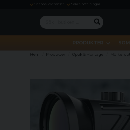
Snabba leveranser
Säkra betalningar
Sök i butiken ...
PRODUKTER
SOM
Hem
Produkter
Optik & Montage
Mörkeropti