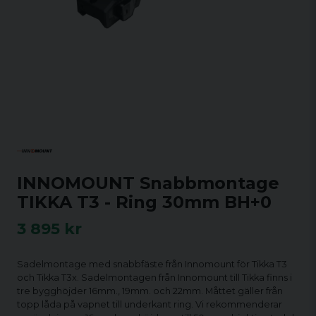
INNOMOUNT Snabbmontage
TIKKA T3 - Ring 30mm BH+0
3 895 kr
Sadelmontage med snabbfäste från Innomount för Tikka T3
och Tikka T3x. Sadelmontagen från Innomount till Tikka finns i
tre bygghöjder 16mm., 19mm. och 22mm. Måttet gäller från
topp låda på vapnet till underkant ring. Vi rekommenderar