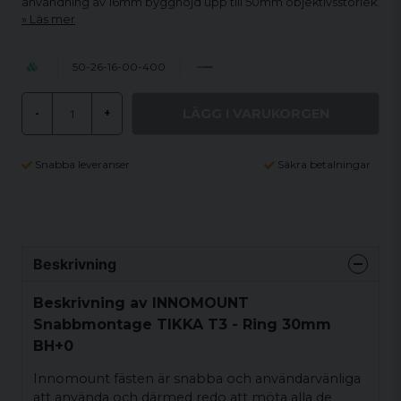
användning av 16mm bygghöjd upp till 50mm objektivsstorlek.
Läs mer
50-26-16-00-400
LÄGG I VARUKORGEN
-
+
Snabba leveranser
Säkra betalningar
Beskrivning
Beskrivning av INNOMOUNT
Snabbmontage TIKKA T3 - Ring 30mm
BH+0
Innomount fästen är snabba och användarvänliga
att använda och därmed redo att möta alla de