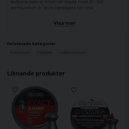
kulbana som är enkel att skjuta med. En lätt
ammunition är dock känsligare för vind.
Visa mer
Specifikationer
Kaliber
4,5 mm
Kulvikt
0,52 g
Relaterade kategorier
Antal per förpackning
200 st
Ammunition
Produkter
Luftammunition
Form
Hålspets
Diameter
4,5 mm
Antal förpackningar i hel låda
100 st
Liknande produkter
Kaliber
.177
Kulvikt
8,02 grains