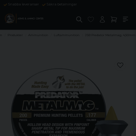
Snabba leveranser
Säkra betalningar
m
Produkter
Ammunition
Luftammunition
JSB Predator Metalmag, 4,50mm 