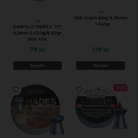
JSB
JSB exact king 6.35mm
JSB
- 1.645g
DIABOLO SIMPLY .177
4,5mm 0,520g/8,02gr
500 ASK
79 kr
129 kr
Bevaka
Bevaka
-20%