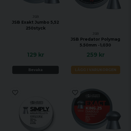
JSB
JSB Exakt Jumbo 5,52
250styck
JSB
JSB Predator Polymag
5.50mm -1,030
129 kr
259 kr
Bevaka
LÄGG I VARUKORGEN