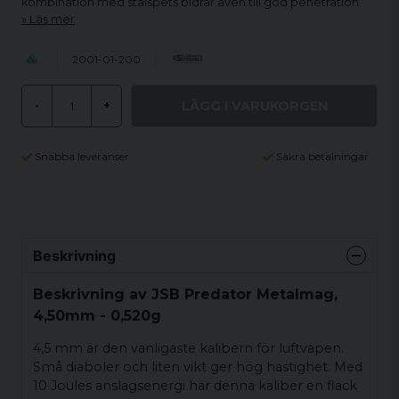
kombination med stålspets bidrar även till god penetration.
Läs mer
2001-01-200
LÄGG I VARUKORGEN
-
+
Snabba leveranser
Säkra betalningar
Beskrivning
Beskrivning av JSB Predator Metalmag,
4,50mm - 0,520g
4,5 mm är den vanligaste kalibern för luftvapen.
Små diaboler och liten vikt ger hög hastighet. Med
10 Joules anslagsenergi har denna kaliber en flack