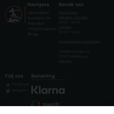
Navigera
Besök oss
Varumärken
Öppettider
Måndag - Fredag:
Kontakta oss
09.00 - 18.00
Köpvillkor
Lördag:
Integritetspolicy
09.00 - 14.00
Blogg
Se avvikande öppettide
r
Vindåkersvägen 12,
311 50 Falkenberg
Hitta hit
Följ oss
Betalning
Facebook
Instagram