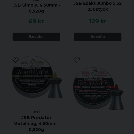
JSB Exakt Jumbo 5,52
JSB Simply, 4,50mm -
250styck
0,520g
69 kr
129 kr
Bevaka
Bevaka
JSB
JSB Predator
Metalmag, 4,50mm -
0,520g