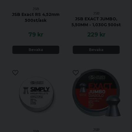
JSB
JSB
JSB Exact RS 4,52mm
JSB EXACT JUMBO,
500st/ask
5,50MM - 1,030G 500st
79 kr
229 kr
Bevaka
Bevaka
JSB
JSB