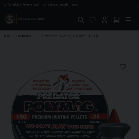
Snabba leveranser
Säkra betalningar
Hem
Produkter
JSB Predator Polymag, 6,35mm - 1,645g