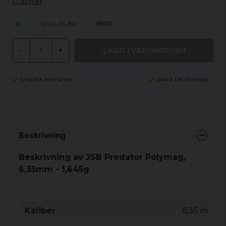
Läs mer
1004-01-150
LÄGG I VARUKORGEN
-
+
Snabba leveranser
Säkra betalningar
Beskrivning
Beskrivning av JSB Predator Polymag,
6,35mm - 1,645g
Kaliber
6,35 mm / .