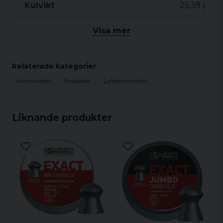
Kulvikt
25,39 grain
Antal per förpackning
150 st
Visa mer
Form
Hålspets
Diameter
6,35 mm
Relaterade kategorier
Ammunition
Produkter
Luftammunition
Liknande produkter