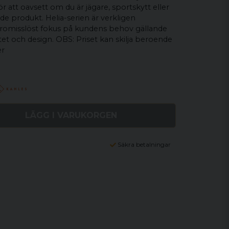
 att oavsett om du är jägare, sportskytt eller
de produkt. Helia-serien är verkligen
misslöst fokus på kundens behov gällande
itet och design. OBS: Priset kan skilja beroende
er
LÄGG I VARUKORGEN
Säkra betalningar