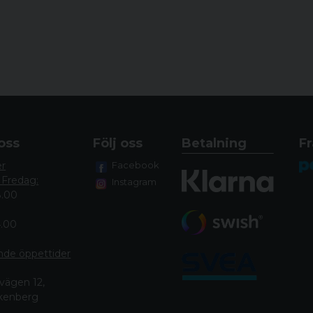
oss
Följ oss
Betalning
Fr
er
Facebook
 Fredag:
Instagram
8.00
4.00
nde öppettide
r
vägen 12,
lkenberg