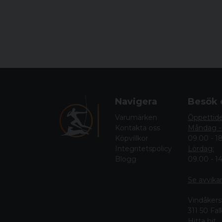
Navigera
Besök 
Varumärken
Öppettid
Kontakta oss
Måndag -
Köpvillkor
09.00 - 1
Integritetspolicy
Lördag:
Blogg
09.00 - 1
Se avvika
Vindåkers
311 50 Fa
Hitta hit