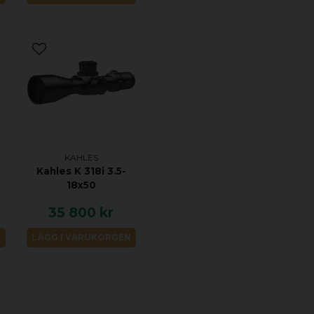
Objektivdiameter:
Ögonavstånd: 95 
Synfält: 21,0 - 4,1 m
Dioptrijustering: +2 
Skymningsfaktor: 6,2
Träfflägesjustering/
Justering (H/S): 1,6
Centrumrörets dia
KAHLES
Kahles K 318i 3.5-
Längd: 341mm
18x50
Vikt: 585g
35 800 kr
Fokalplan: 2
Upplyst: Ja
N
LÄGG I VARUKORGEN
Garanti: 10 år