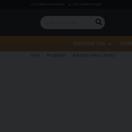
Snabba leveranser
Säkra betalningar
Sök i butiken ...
PRODUKTER
SOM
Hem
Produkter
KAHLES Helia 2-10x50i