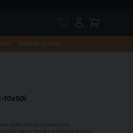
TLET
KONTAKTA OSS
-10x50i
verkar optik med stor passion och
kerställa kraven hos den ambitiösa skytten.