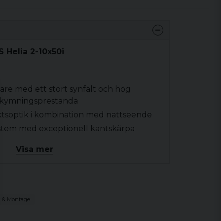
 Helia 2-10x50i
are med ett stort synfält och hög
skymningsprestanda
ktsoptik i kombination med nattseende
system med exceptionell kantskärpa
ors med intelligent automatisk
Visa mer
kenmonatge, alternativ väljer du uppe till
k & Montage