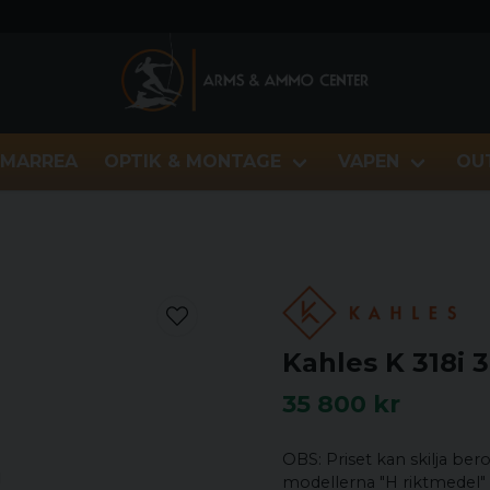
MARREA
OPTIK & MONTAGE
VAPEN
OU
Kahles K 318i 3
35 800 kr
OBS: Priset kan skilja ber
modellerna "H riktmedel" 