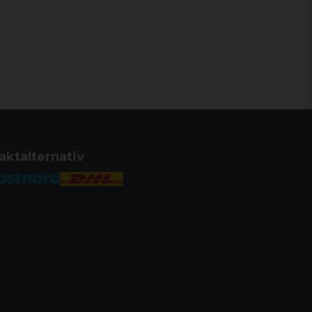
- 2,8 mm
mm
/100 m
 / -3,5 dpt
2 - 30,0
ng/klick: .1 MRAD | ¼ MOA
S): 3,0 / 1,5 m/100 m
n: 25m till ∞
aktalternativ
meter: 34 mm