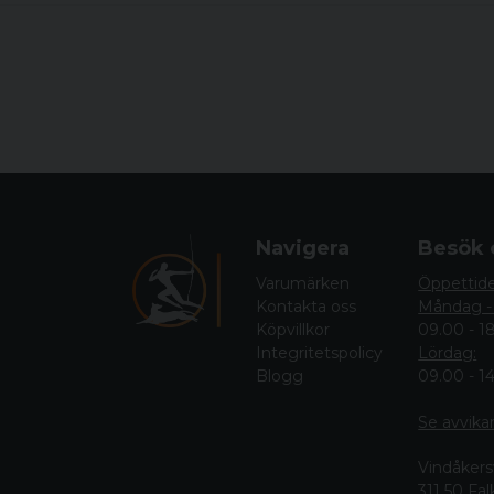
Navigera
Besök 
Varumärken
Öppettid
Kontakta oss
Måndag -
Köpvillkor
09.00 - 1
Integritetspolicy
Lördag:
Blogg
09.00 - 1
Se avvika
Vindåkers
311 50 Fa