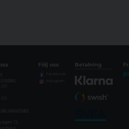
Utgångspupill: 6,9 
Ögonavstånd: 92 
Synfält: 9,3 - 2,0 m
Dioptrijustering: +2,5
Skymningsfaktor: 13,
Träfflägeskorrigeri
Justeringsområde (H/
Parallaxkompensatio
oss
Följ oss
Betalning
Fr
Centrumrörets dia
er
Facebook
Längd: 313 mm
 Fredag:
Instagram
Vikt: 940g
8.00
Fokalplan: 1
4.00
Upplyst: Ja
Garanti: 10 år
nde öppettide
r
vägen 12,
lkenberg