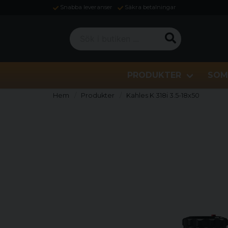
Snabba leveranser
Säkra betalningar
Sök i butiken ...
PRODUKTER
SOM
Hem
Produkter
Kahles K 318i 3.5-18x50