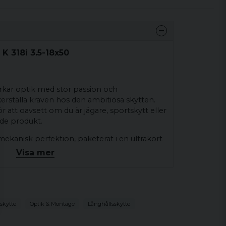
K 318i 3.5-18x50
erkar optik med stor passion och
kerställa kraven hos den ambitiösa skytten.
 att oavsett om du är jägare, sportskytt eller
nde produkt.
ekanisk perfektion, paketerat i en ultrakort
riktmedel i 1:a bildplan
Visa mer
ridskydd.
edel" gör du ditt val av riktmedel samt vilken
tta på. På modellerna "H riktmedel" sitter
och på "V riktmedel" sitter justeringen på
skytte
Optik & Montage
Långhållsskytte
öger eller vänsterjustering inte har något med