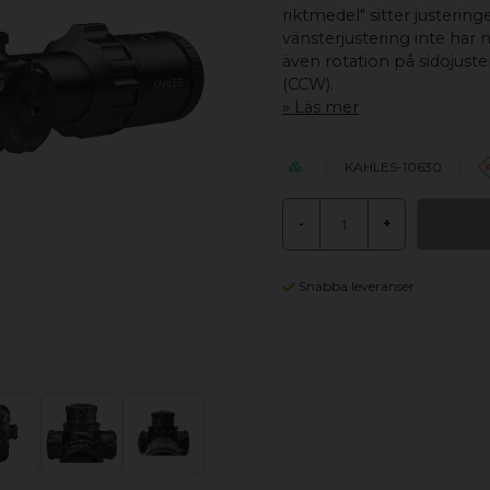
riktmedel" sitter justering
vänsterjustering inte har 
även rotation på sidojust
(CCW).
Läs mer
KAHLES-10630
-
+
Snabba leveranser