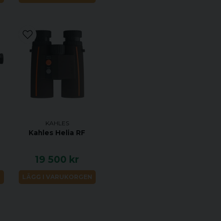
Specifikationer:
Ultrakort och lätt k
kontrastbild
Absolut tillförlitlig
klick
Finns med både väns
Innovativt TWIST G
Patenterad parallax
(25m – ∞)
KAHLES
Kahles Helia RF
Precist belyst riktme
Finns med riktmed
19 500 kr
MOAK.
N
LÄGG I VARUKORGEN
Teknisk Data:
Förstoring: 3,5 - 18
Objektivdiameter: