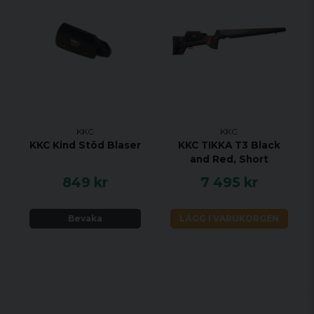
KKC
KKC
KKC Kind Stöd Blaser
KKC TIKKA T3 Black
and Red, Short
849 kr
7 495 kr
Bevaka
LÄGG I VARUKORGEN