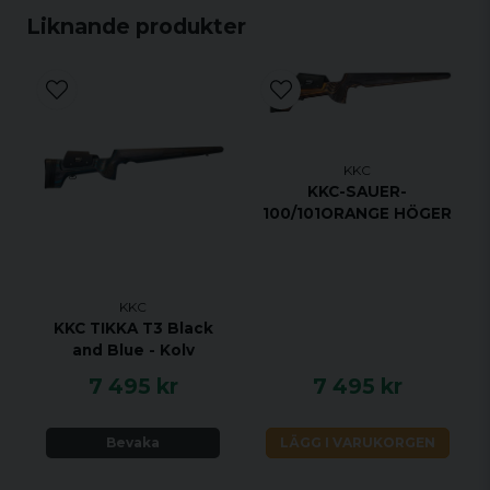
Liknande produkter
KKC
KKC-SAUER-
100/101ORANGE HÖGER
KKC
KKC TIKKA T3 Black
and Blue - Kolv
7 495 kr
7 495 kr
Bevaka
LÄGG I VARUKORGEN