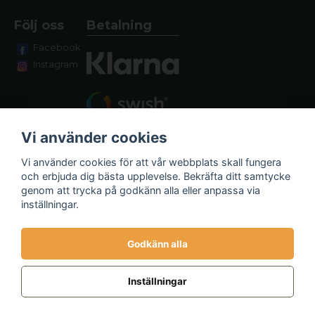
Följ oss
Betalning
Facebook
Instagram
Vi använder cookies
Vi använder cookies för att vår webbplats skall fungera
och erbjuda dig bästa upplevelse. Bekräfta ditt samtycke
genom att trycka på godkänn alla eller anpassa via
Fraktalternativ
inställningar.
Godkänn alla
Inställningar
Powered by Nyehandel AB