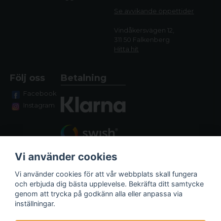
Se avvikande öppettide
r
Vindåkersvägen 12,
311 50 Falkenberg
Hitta hit
Följ oss
Betalning
Facebook
Instagram
Vi använder cookies
Vi använder cookies för att vår webbplats skall fungera
och erbjuda dig bästa upplevelse. Bekräfta ditt samtycke
genom att trycka på godkänn alla eller anpassa via
Fraktalternativ
inställningar.