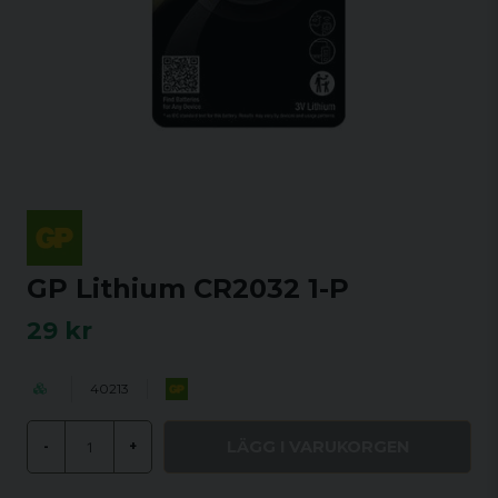
GP Lithium CR2032 1-P
29 kr
40213
LÄGG I VARUKORGEN
-
+