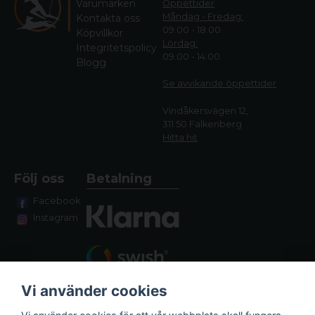
Varumärken
Öppettider
Måndag - Fredag:
Kontakta oss
09.00 - 18.00
Köpvillkor
Lördag:
Integritetspolicy
09.00 - 14.00
Blogg
Se avvikande öppettide
r
Vindåkersvägen 12,
311 50 Falkenberg
Hitta hit
Följ oss
Betalning
Facebook
Instagram
Vi använder cookies