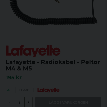
Lafayette - Radiokabel - Peltor
M4 & M5
195 kr
LF2503
LÄGG I VARUKORGEN
-
+