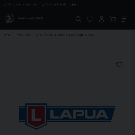
Snabba leveranser
Säkra betalningar
Hem
Produkter
Lapua 9.3x74R MEGA 18,5/285gr 10 ASK