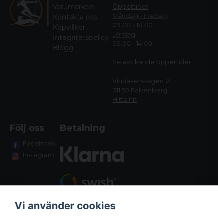
Varumärken
Öppettider
Måndag - Fredag:
Kontakta oss
09.00 - 18.00
Köpvillkor
Lördag:
Integritetspolicy
09.00 - 14.00
Blogg
Se avvikande öppettide
r
Vindåkersvägen 12,
311 50 Falkenberg
Hitta hit
Följ oss
Betalning
Facebook
Instagram
Vi använder cookies