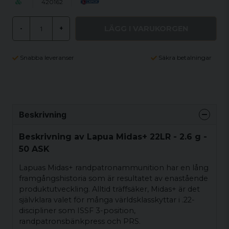
420162
LÄGG I VARUKORGEN
-
+
Snabba leveranser
Säkra betalningar
Beskrivning
Beskrivning av Lapua Midas+ 22LR - 2.6 g -
50 ASK
Lapuas Midas+ randpatronammunition har en lång
framgångshistoria som är resultatet av enastående
produktutveckling. Alltid träffsäker, Midas+ är det
självklara valet för många världsklasskyttar i .22-
discipliner som ISSF 3-position,
randpatronsbänkpress och PRS.