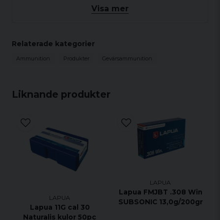
Visa mer
Kaliber: 22LR
Vikt: 2.6 g / 40 grain
Antal: 50 st
Relaterade kategorier
Ammunition
Produkter
Gevärsammunition
Liknande produkter
LAPUA
Lapua FMJBT .308 Win
LAPUA
SUBSONIC 13,0g/200gr
Lapua 11G cal 30
Naturalis kulor 50pc