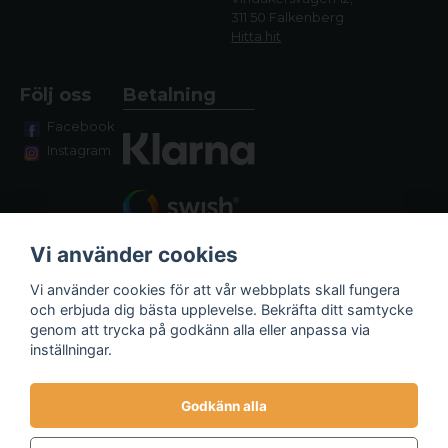
311 50 Falkenberg
Hitta hit
Följ oss
Betalning
Facebook
Instagram
Vi använder cookies
Vi använder cookies för att vår webbplats skall fungera
och erbjuda dig bästa upplevelse. Bekräfta ditt samtycke
genom att trycka på godkänn alla eller anpassa via
Fraktalternativ
inställningar.
Godkänn alla