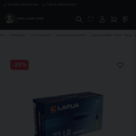
Snabba leveranser
Säkra betalningar
em
Produkter
Ammunition
Gevärsammunition
Lapua Midas+ 22LR - 2.6 g - 
-
20
%