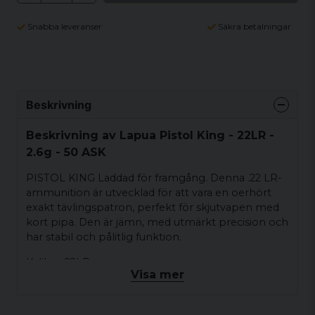
Snabba leveranser
Säkra betalningar
Beskrivning
Beskrivning av Lapua Pistol King - 22LR -
2.6g - 50 ASK
PISTOL KING Laddad för framgång. Denna .22 LR-
ammunition är utvecklad för att vara en oerhört
exakt tävlingspatron, perfekt för skjutvapen med
kort pipa. Den är jämn, med utmärkt precision och
har stabil och pålitlig funktion.
Kaliber 22LR
Visa mer
Vikt: 2.6 g / 40 grain
Antal: 50st