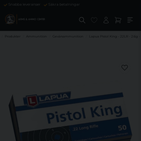
Snabba leveranser
Säkra betalningar
Produkter
Ammunition
Gevärsammunition
Lapua Pistol King - 22LR - 2.6g -