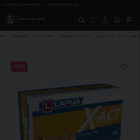
Snabba leveranser
Säkra betalningar
Hem
Produkter
Ammunition
Gevärsammunition
Lapua X-Act - 22LR - 2.6g -
-
21
%