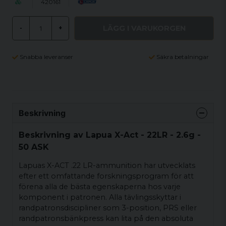
420161
LÄGG I VARUKORGEN
-
+
Snabba leveranser
Säkra betalningar
Beskrivning
Beskrivning av Lapua X-Act - 22LR - 2.6g -
50 ASK
Lapuas X-ACT .22 LR-ammunition har utvecklats
efter ett omfattande forskningsprogram för att
förena alla de bästa egenskaperna hos varje
komponent i patronen. Alla tävlingsskyttar i
randpatronsdiscipliner som 3-position, PRS eller
randpatronsbänkpress kan lita på den absoluta