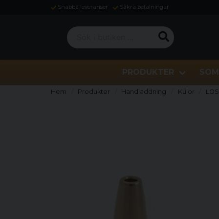
Snabba leveranser
Säkra betalningar
Sök i butiken ...
PRODUKTER
SOM
Hem
Produkter
Handladdning
Kulor
LOS 