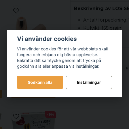
Beskrivning av LOS SB
Antal/ förpackning:
Kulvikt: 155 grain
Diameter: 308
Vi använder cookies
Vi använder cookies för att vår webbplats skall
fungera och erbjuda dig bästa upplevelse.
Relaterade kategorier
Bekräfta ditt samtycke genom att trycka på
LOS
godkänn alla eller anpassa via inställningar.
B
LOS - KULOR - CPB
Produkter
Handladdning
K
Godkänn alla
Inställningar
750 kr
N
LÄGG I VARUKORGEN
-9%