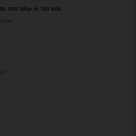
B .308 155gr H, 100 ASK
 100st
ulor