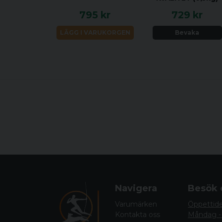
795 kr
729 kr
LÄGG I VARUKORGEN
Bevaka
Navigera
Besök 
Varumärken
Öppettid
Kontakta oss
Måndag -