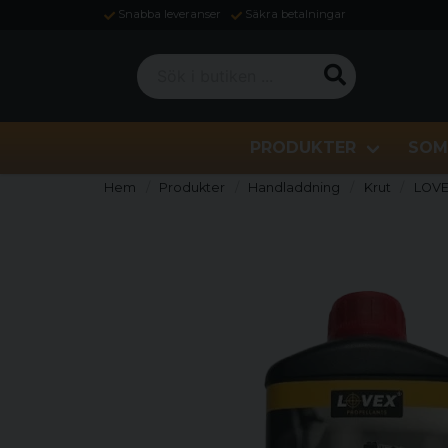
Snabba leveranser
Säkra betalningar
Sök i butiken ...
PRODUKTER
SOM
Hem
Produkter
Handladdning
Krut
LOVE