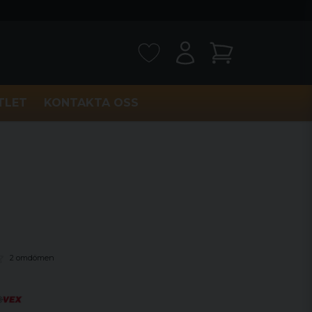
TLET
KONTAKTA OSS
2 omdömen