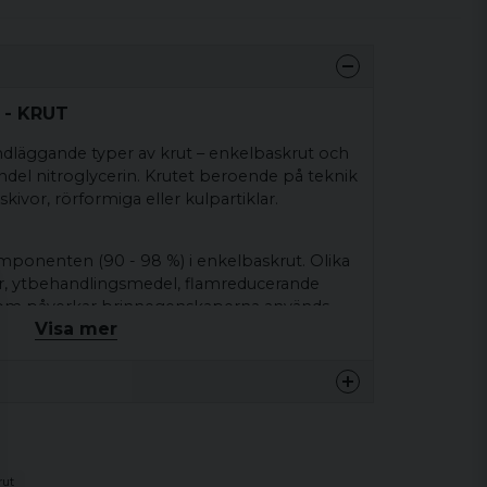
 - KRUT
ndläggande typer av krut – enkelbaskrut och
del nitroglycerin. Krutet beroende på teknik
, skivor, rörformiga eller kulpartiklar.
mponenten (90 - 98 %) i enkelbaskrut. Olika
orer, ytbehandlingsmedel, flamreducerande
som påverkar brinnegenskaperna används
Visa mer
kruten som tillverkas av Lovex är ytbelagda
iv förbränning.
nehåller dubbelbaskrut även nitroglycerin (8
komponent. Dessa krutsorter innehåller också
er eller andra tillsatser som enkelbaskruterna.
t högre energivärde än enkelbaskrut och
rut
 till 9×19 mm Luger och lika bra