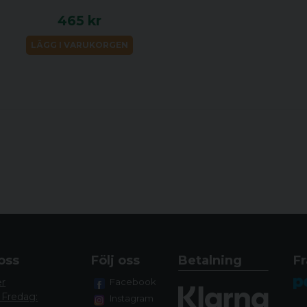
465 kr
LÄGG I VARUKORGEN
oss
Följ oss
Betalning
Fr
er
Facebook
 Fredag:
Instagram