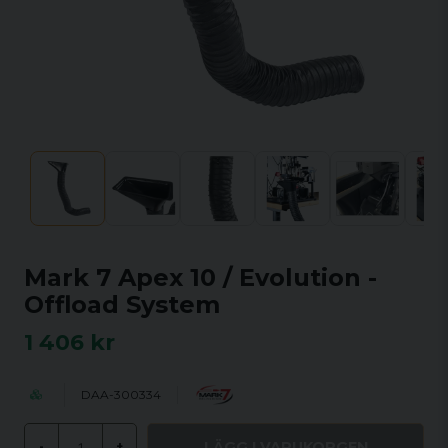
Mark 7 Apex 10 / Evolution -
Offload System
1 406 kr
DAA-300334
LÄGG I VARUKORGEN
-
+