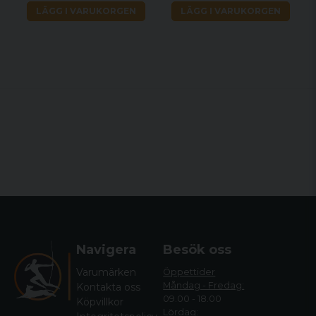
LÄGG I VARUKORGEN
LÄGG I VARUKORGEN
Navigera
Besök oss
Varumärken
Öppettider
Måndag - Fredag:
Kontakta oss
09.00 - 18.00
Köpvillkor
Lördag: