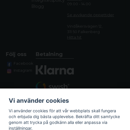
Integritetspolicy
09.00 - 14.00
Blogg
Se avvikande öppettide
r
Vindåkersvägen 12,
311 50 Falkenberg
Hitta hit
Följ oss
Betalning
Facebook
Instagram
Vi använder cookies
Vi använder cookies för att vår webbplats skall fungera
och erbjuda dig bästa upplevelse. Bekräfta ditt samtycke
genom att trycka på godkänn alla eller anpassa via
Fraktalternativ
inställningar.