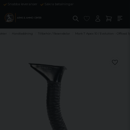
Snabba leveranser
Säkra betalningar
ukter
Handladdning
Tillbehör / Reservdelar
Mark 7 Apex 10 / Evolution - Offload 