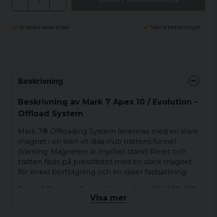
Snabba leveranser
Säkra betalningar
Beskrivning
Beskrivning av Mark 7 Apex 10 / Evolution -
Offload System
Mark 7® Offloading System levereras med en stark
magnet i en liten vit låda inuti trattens funnel.
(Varning: Magneten är mycket stark!) Röret och
tratten fästs på pressfästet med en stark magnet
för enkel borttagning och en säker fastsättning.
Detta Offloading System för din Apex 10, 1050, 650,
Visa mer
Evolution™ eller Revolution® fångar automatiskt
upp din pistol- eller riffelhylsa, eller färdiga