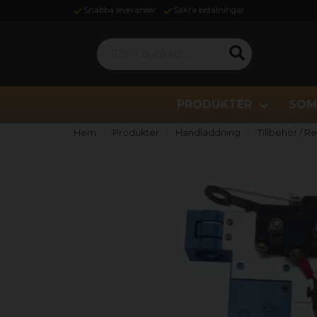
Snabba leveranser
Säkra betalningar
Sök i butiken ...
PRODUKTER
SOM
Hem
Produkter
Handladdning
Tillbehör / R