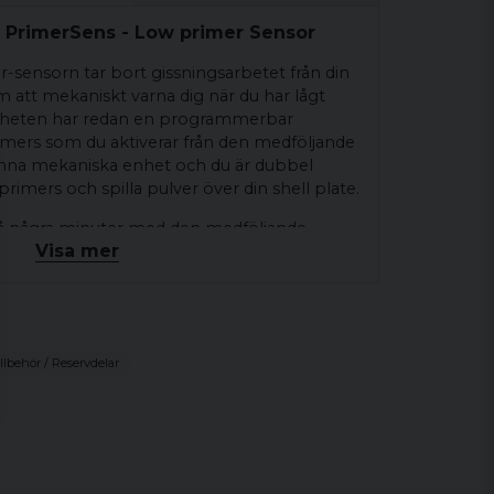
7 PrimerSens - Low primer Sensor
sensorn tar bort gissningsarbetet från din
att mekaniskt varna dig när du har lågt
nheten har redan en programmerbar
imers som du aktiverar från den medföljande
denna mekaniska enhet och du är dubbel
 primers och spilla pulver över din shell plate.
på några minuter med den medföljande
Visa mer
der Dillons ljudliga primer sensor. När den
eras även PrimerSense® och stoppar
et. Du kommer sedan att se en notis på
din primer-rör. Ett måste för personer som vill
lut på primers, vilket kan förstöra hela din
illbehör / Reservdelar
v Mark 7® exklusiva garanti.
d Dillon-pressar som kör Mark7 Autodrives.