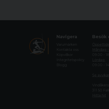
Navigera
Besök 
Varumärken
Öppettid
Kontakta oss
Måndag -
Köpvillkor
09.00 - 1
Integritetspolicy
Lördag:
Blogg
09.00 - 1
Se avvika
Vindåkers
311 50 Fa
Hitta hit