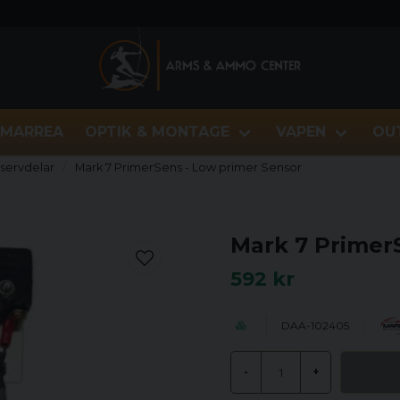
MARREA
OPTIK & MONTAGE
VAPEN
OU
eservdelar
Mark 7 PrimerSens - Low primer Sensor
Mark 7 Primer
592 kr
DAA-102405
-
+