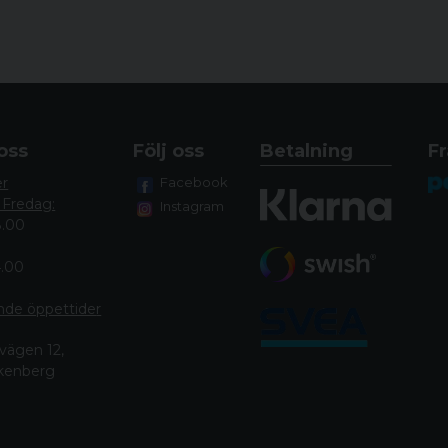
oss
Följ oss
Betalning
Fr
er
Facebook
 Fredag:
Instagram
8.00
4.00
nde öppettide
r
vägen 12,
lkenberg