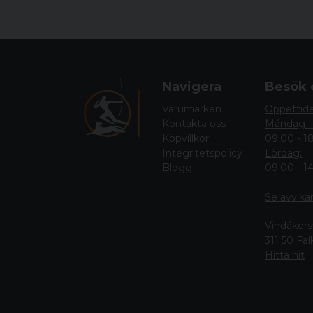
Navigera
Besök 
Varumärken
Öppettid
Kontakta oss
Måndag -
Köpvillkor
09.00 - 1
Integritetspolicy
Lördag:
Blogg
09.00 - 1
Se avvika
Vindåkers
311 50 Fa
Hitta hit