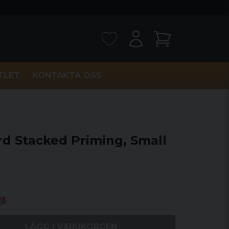
TLET
KONTAKTA OSS
rd Stacked Priming, Small
LÄGG I VARUKORGEN