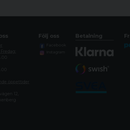
oss
Följ oss
Betalning
Fr
er
Facebook
 Fredag:
Instagram
8.00
4.00
nde öppettide
r
vägen 12,
lkenberg