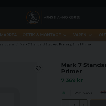
MARREA
OPTIK & MONTAGE
VAPEN
OU
eservdelar
Mark 7 Standard Stacked Priming, Small Primer
Mark 7 Standa
Primer
7 369 kr
DAA-102926
-
+