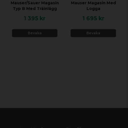
Mauser/Sauer Magasin
Mauser Magasin Med
Typ B Med Träinlägg
Logga
1 395 kr
1 695 kr
Bevaka
Bevaka