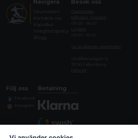
Navigera
Besök oss
Varumärken
Öppettider
Måndag - Fredag:
Kontakta oss
09.00 - 18.00
Köpvillkor
Lördag:
Integritetspolicy
09.00 - 14.00
Blogg
Se avvikande öppettide
r
Vindåkersvägen 12,
311 50 Falkenberg
Hitta hit
Följ oss
Betalning
Facebook
Instagram
Vi använder cookies