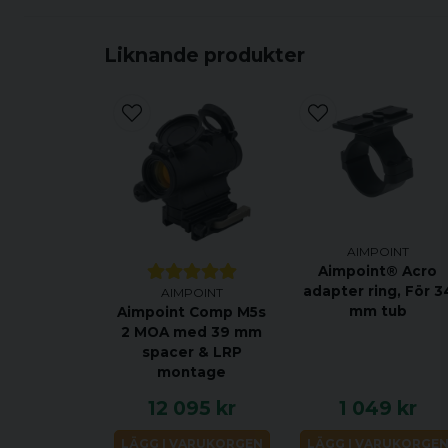
Liknande produkter
AIMPOINT
Aimpoint® Acro
adapter ring, För 3
AIMPOINT
mm tub
Aimpoint Comp M5s
2 MOA med 39 mm
spacer & LRP
montage
12 095 kr
1 049 kr
LÄGG I VARUKORGEN
LÄGG I VARUKORGE