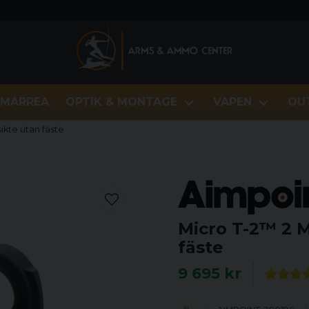
MARREA
OPTIK & MONTAGE
VAPEN
OU
ikte utan fäste
Micro T-2™ 2 
fäste
9 695 kr