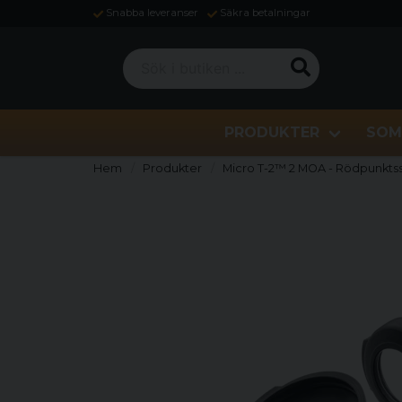
Snabba leveranser
Säkra betalningar
Sök i butiken ...
PRODUKTER
SOM
Hem
Produkter
Micro T-2™ 2 MOA - Rödpunktss