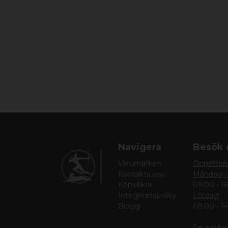
Navigera
Besök 
Varumärken
Öppettid
Kontakta oss
Måndag -
Köpvillkor
09.00 - 1
Integritetspolicy
Lördag:
Blogg
09.00 - 1
Se avvika