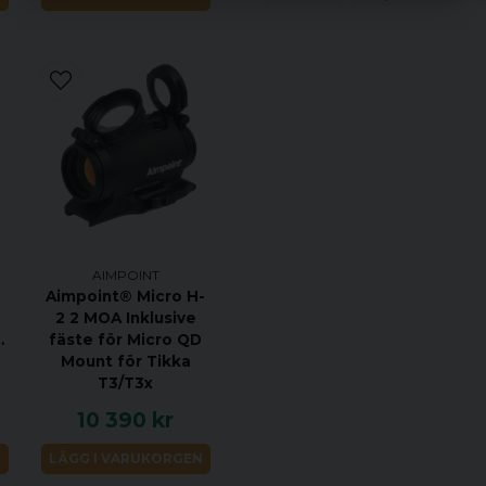
Micro T-2 har en oöverträff
övergrepp som krävs för 
Specifikationer:
Idealisk för gevär, karbin
handeldvapen
Uppfällbara linsskydd – fr
– så att användaren kan 
linsskydden stängda i en 
AIMPOINT
Förstärkt skydd av tornen
Aimpoint® Micro H-
2 2 MOA Inklusive
Stort antal monteringslösn
nny
fäste för Micro QD
Mount för Tikka
Anodiserat höghållfast al
T3/T3x
Använd som ett fristående
10 390 kr
förstorings-, termisk- el
N
LÄGG I VARUKORGEN
NVD-kompatibel