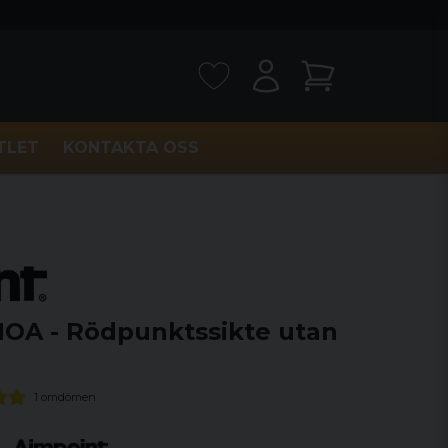
TLET
KONTAKTA OSS
MOA - Rödpunktssikte utan
1 omdömen