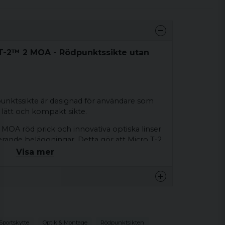
 T-2™ 2 MOA - Rödpunktssikte utan
unktssikte är designad för användare som
 lätt och kompakt sikte.
 MOA röd prick och innovativa optiska linser
rande beläggningar. Detta gör att Micro T-2
g-1 och 6XMag-1 förstoringsglas. Micro T-2-
Visa mer
fällbara linsskydd. Den främre luckan är
omskinlig – så att användaren kan skjuta med
linsskydden är stängda i en nödsituation.
 av hårdanodiserad aluminiumlegering för
troniska och optiska komponenterna i alla
.
Sportskytte
Optik & Montage
Rödpunktsikten
te