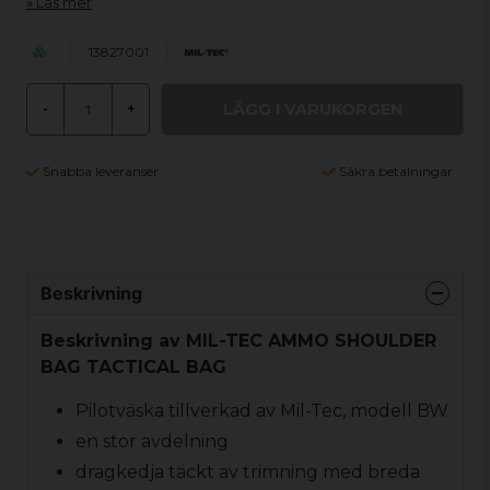
Läs mer
13827001
LÄGG I VARUKORGEN
-
+
Snabba leveranser
Säkra betalningar
Beskrivning
Beskrivning av MIL-TEC AMMO SHOULDER
BAG TACTICAL BAG
Pilotväska tillverkad av Mil-Tec, modell BW
en stor avdelning
dragkedja täckt av trimning med breda