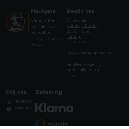
Navigera
Besök oss
Varumärken
Öppettider
Måndag - Fredag:
Kontakta oss
09.00 - 18.00
Köpvillkor
Lördag:
Integritetspolicy
09.00 - 14.00
Blogg
Se avvikande öppettide
r
Vindåkersvägen 12,
311 50 Falkenberg
Hitta hit
Följ oss
Betalning
Facebook
Instagram