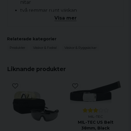
nitar
två remmar runt väskan
Visa mer
mått: 60 x 40 x 30 cm
volym: ca 77 ltr.
färg: oliv (grön)
Relaterade kategorier
material: 100% bomull
Produkter
Väskor & Fodral
Väskor & Ryggsäckar
Liknande produkter
MIL-TEC
MIL-TEC US Belt
38mm, Black