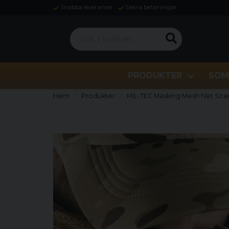
Snabba leveranser
Säkra betalningar
Sök i butiken ...
PRODUKTER
SOM
Hem
Produkter
MIL-TEC Masking Mesh Net Scar