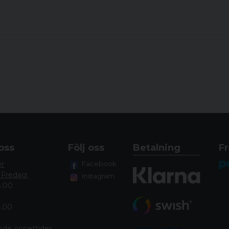
oss
Följ oss
Betalning
Fr
er
Facebook
 Fredag:
Instagram
8.00
4.00
nde öppettide
r