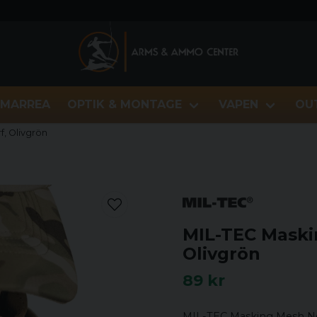
MARREA
OPTIK & MONTAGE
VAPEN
OU
f, Olivgrön
MIL-TEC Maski
Olivgrön
89 kr
MIL-TEC Masking Mesh Net 