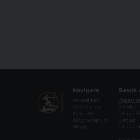
Navigera
Besök 
Varumärken
Öppettid
Kontakta oss
Måndag -
Köpvillkor
09.00 - 1
Integritetspolicy
Lördag:
Blogg
09.00 - 1
Se avvika