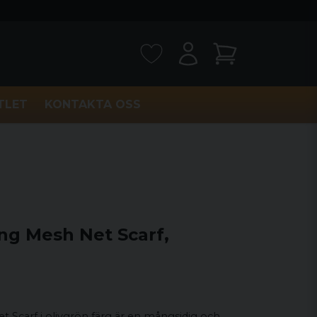
TLET
KONTAKTA OSS
ng Mesh Net Scarf,
Scarf i olivgrön färg är en mångsidig och