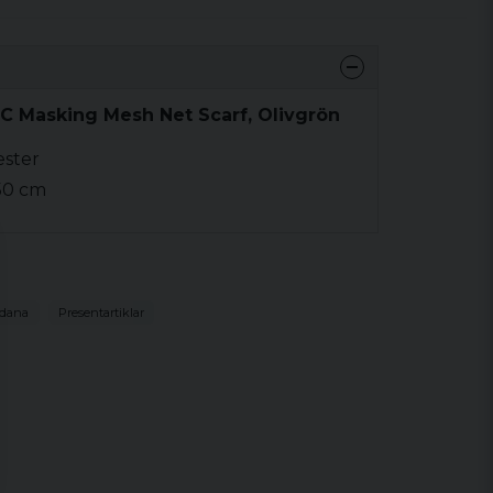
C Masking Mesh Net Scarf, Olivgrön
ester
 50 cm
ndana
Presentartiklar