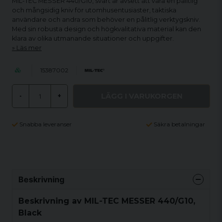
MIL-TEC MESSER 440/G10, svart är avsett att vara en pålitlig
och mångsidig kniv för utomhusentusiaster, taktiska
användare och andra som behöver en pålitlig verktygskniv.
Med sin robusta design och högkvalitativa material kan den
klara av olika utmanande situationer och uppgifter.
Läs mer
15387002
LÄGG I VARUKORGEN
-
+
Snabba leveranser
Säkra betalningar
Beskrivning
Beskrivning av MIL-TEC MESSER 440/G10,
Black