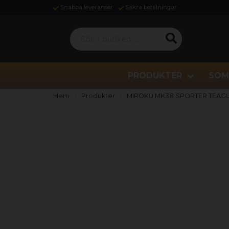
Snabba leveranser
Säkra betalningar
Sök i butiken ...
PRODUKTER
SOM
Hem
Produkter
MIROKU MK38 SPORTER TEAGUE