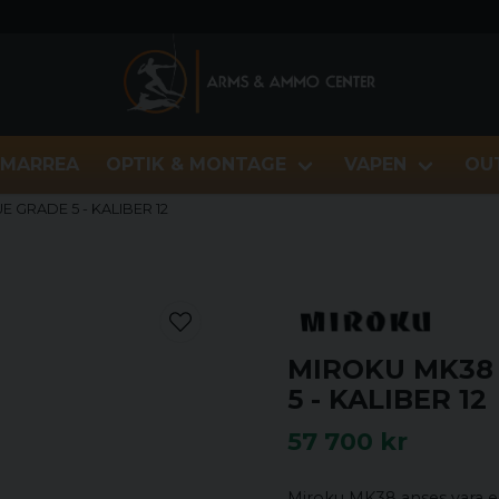
MARREA
OPTIK & MONTAGE
VAPEN
OU
 GRADE 5 - KALIBER 12
MIROKU MK38
5 - KALIBER 12
57 700 kr
Miroku MK38 anses vara e