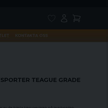
TLET
KONTAKTA OSS
 SPORTER TEAGUE GRADE
n av de bästa trap-gevären på marknaden.