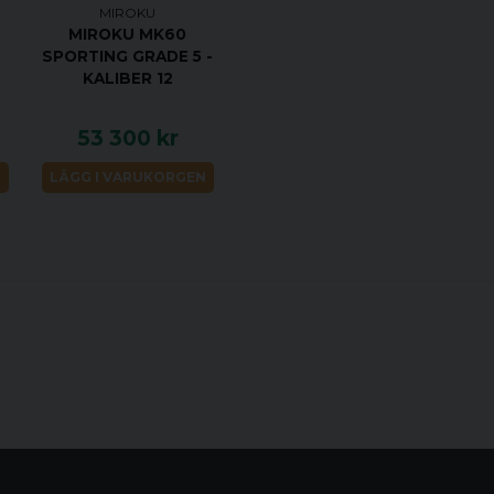
MIROKU
Pi
Stock stil
MIROKU MK60
SPORTING GRADE 5 -
36
Längd
KALIBER 12
35
Drop at
53 300 kr
comb
N
LÄGG I VARUKORGEN
45
Drop at heel
Tu
Underarm
3,
Vikt
Ch
Anteckningar
Ka
Förpackning