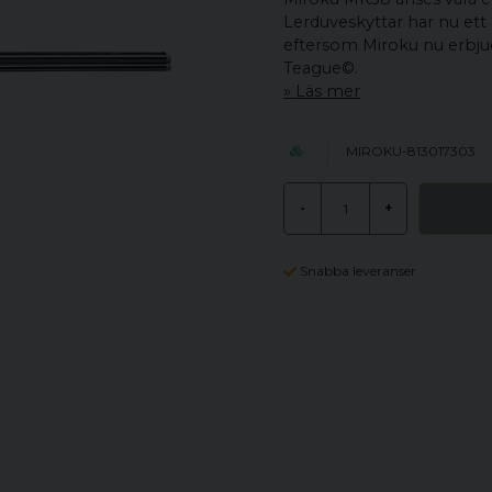
Lerduveskyttar har nu ett o
eftersom Miroku nu erbju
Teague©.
Läs mer
MIROKU-813017303
-
+
Snabba leveranser