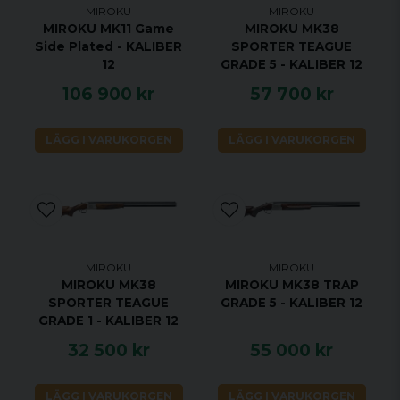
375
MIROKU
MIROKU
Längd
MIROKU MK11 Game
MIROKU MK38
Side Plated - KALIBER
SPORTER TEAGUE
39 mm
Drop at
12
GRADE 5 - KALIBER 12
comb
106 900 kr
57 700 kr
63 mm
Drop at
LÄGG I VARUKORGEN
LÄGG I VARUKORGEN
heel
Tulpan
Underarm
3,5
Vikt
Chokenyckel,
Anteckning
MIROKU
MIROKU
vapenlås
MIROKU MK38
MIROKU MK38 TRAP
SPORTER TEAGUE
GRADE 5 - KALIBER 12
GRADE 1 - KALIBER 12
32 500 kr
55 000 kr
LÄGG I VARUKORGEN
LÄGG I VARUKORGEN