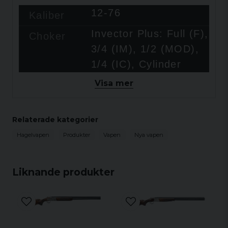
12-76
Kaliber
Invector Plus: Full (F),
Choker
3/4 (IM), 1/2 (MOD),
1/4 (IC), Cylinder
(Cyl)
Visa mer
10 mm
Top rib
Blånad glansig finish
Pip finish
Relaterade kategorier
Hagelvapen
Produkter
Stål
Vapen
Nya vapen
Action
frame
Liknande produkter
Amerikansk grade 2/3
Träkvalitet
Satinlack
Trä
Pistol stock
Stock stil