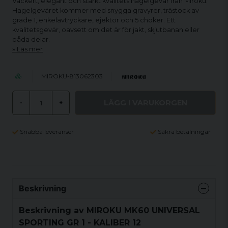
Vackert, elegant och starkt kvalitets hagelgevär från Miroku.
Hagelgeväret kommer med snygga gravyrer, trästock av
grade 1, enkelavtryckare, ejektor och 5 choker. Ett
kvalitetsgevär, oavsett om det är för jakt, skjutbanan eller
båda delar.
Läs mer
MIROKU-813062303
LÄGG I VARUKORGEN
-
+
Snabba leveranser
Säkra betalningar
Beskrivning
Beskrivning av MIROKU MK60 UNIVERSAL
SPORTING GR 1 - KALIBER 12