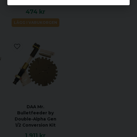
Genom att använda den Mr
474 kr
delar som ingår i detta k
enhet fram och tillbaka m
LÄGG I VARUKORGEN
Observera: Endast lämplig 
DAA Mr.
Bulletfeeder by
Double-Alpha Gen
1/2 Conversion Kit
1 911 kr