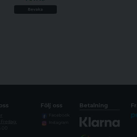
Bevaka
oss
Följ oss
Betalning
Fr
er
Facebook
 Fredag:
Instagram
8.00