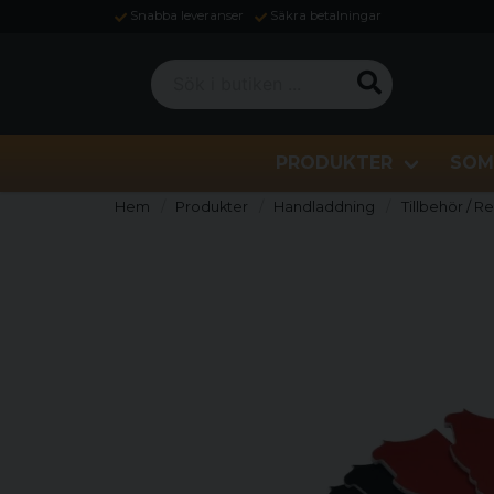
Snabba leveranser
Säkra betalningar
Sök i butiken ...
PRODUKTER
SOM
Hem
Produkter
Handladdning
Tillbehör / R