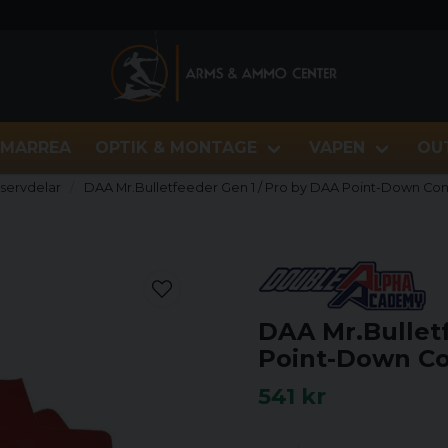
MARREA
OPTIK & MONTAGE
VAPEN
OU
eservdelar
DAA Mr.Bulletfeeder Gen 1 / Pro by DAA Point-Down Con
DAA Mr.Bullet
Point-Down Co
541 kr