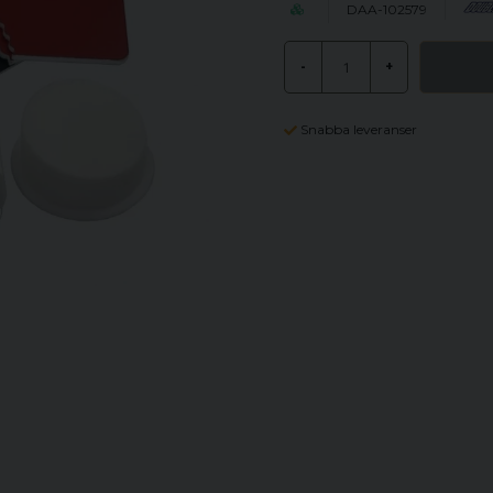
DAA-102579
-
+
Snabba leveranser