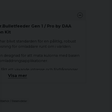
.Bulletfeeder Gen 1 / Pro by DAA
n Kit
r blivit standarden för en pålitlig, robust
ösning för omladdare runt om i världen.
en designad för att mata kulorna med basen
la omladdningsapplikationer.
 fått ett växande intresse och förfrågningar
mla och mata kulorna med spetsen nedåt
Visa mer
 omkalibreringsmaskiner.
rototyper och tester är vi mycket glada att
rteringssatser för Mr.Bulletfeeder från DAA
l med MBF Gen 1, inte kompatibel med MBF
illbehör / Reservdelar
er PRO, som kommer att konvertera din
t matningsmaskin.