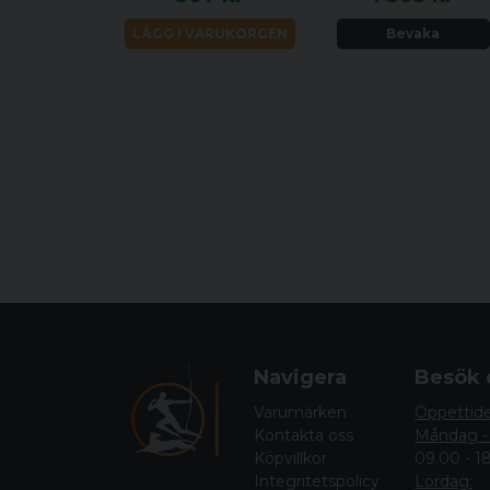
LÄGG I VARUKORGEN
Bevaka
Navigera
Besök 
Varumärken
Öppettid
Kontakta oss
Måndag -
Köpvillkor
09.00 - 1
Integritetspolicy
Lördag: