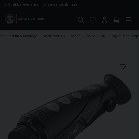
Snabba leveranser
Säkra betalningar
ter
Optik & Montage
Mörkeroptik & Tillbehör
Mörkerkikare
Night Pearl Scops