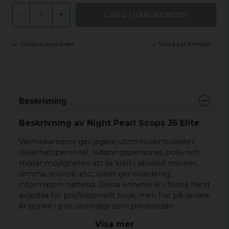
LÄGG I VARUKORGEN
-
+
Snabba leveranser
Säkra betalningar
Beskrivning
Beskrivning av Night Pearl Scops 35 Elite
Värmekameror ger jägare, utomhusentusiaster,
säkerhetspersonal, räddningspersonal, polis och
militär möjligheten att se klart i absolut mörker,
dimma, snörök, etc., vilket ger ovärderlig
information nattetid. Dessa enheter är i första hand
avsedda för professionellt bruk, men har på senare
år sjunkit i pris, samtidigt som prestandan
förbättrats avsevärt, vilket gjort dem tillgängliga för
Visa mer
en bredare grupp människor. Värmekameran