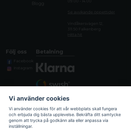
09.00 - 14.00
Blogg
Se avvikande öppettide
r
Vindåkersvägen 12,
311 50 Falkenberg
Hitta hit
Följ oss
Betalning
Facebook
Instagram
Vi använder cookies
Vi använder cookies för att vår webbplats skall fungera
och erbjuda dig bästa upplevelse. Bekräfta ditt samtycke
genom att trycka på godkänn alla eller anpassa via
Fraktalternativ
inställningar.