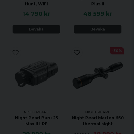
Praktisk storlek och idealisk för jakt
Hunt, WiFi
Plus II
LCOS-skärm med en upplösning på
14 790 kr
48 599 kr
1280x960 pixlar
Upp till 4x digital zoom
Bevaka
Bevaka
Valbar färgpalett, svart, vit, röd och
regnbåge
Digital kompass
-30%
16 GB minne
Foto och video funktion
WiFi
NIGHT PEARL
NIGHT PEARL
Night Pearl Buru 25
Night Pearl Marten 650
Max II LRF
thermal sight