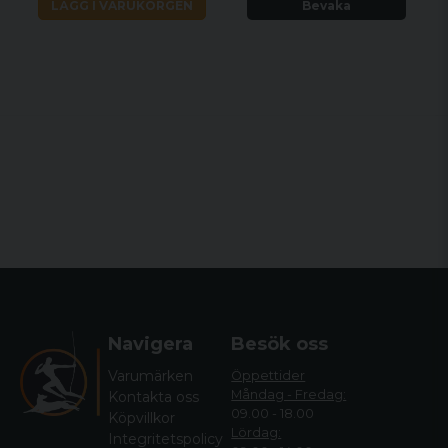
LÄGG I VARUKORGEN
Bevaka
Navigera
Besök oss
Varumärken
Öppettider
Måndag - Fredag:
Kontakta oss
09.00 - 18.00
Köpvillkor
Lördag:
Integritetspolicy