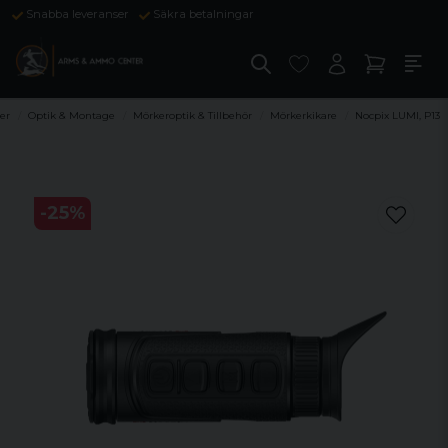
Snabba leveranser
Säkra betalningar
er
Optik & Montage
Mörkeroptik & Tillbehör
Mörkerkikare
Nocpix LUMI, P13
-
25
%