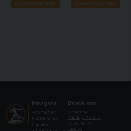
LÄGG I VARUKORGEN
LÄGG I VARUKORGEN
Inga Fler "Termiska Ögon"
Lumi är utrustad med en mängd olika färgpaletter,
där de crimson- och viridianpaletterna är
utformade för att förhindra ögontrötthet, vilket
möjliggör bekväm och långvarig användning.
Navigera
Besök oss
Varumärken
Öppettider
Måndag - Fredag:
Kontakta oss
09.00 - 18.00
Köpvillkor
Lördag:
Integritetspolicy