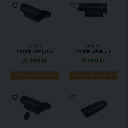
Objektivlins, mm
13 F0.9
Synfält (H×V), °/m@100m
13.5×10.1/24×18
Förstoring, ×
2~8
Utbytbart 18650, Omvänd Polaritet
Detektionsräckvidd, m
670
Lumi drivs av ett utbytbart 18650-batteri och är
(Målstorlek: 1,7m × 0,5m,
utrustad med en omvänd polaritetsfunktion, vilket
P(n)=99%)
möjliggör både positiv och negativ
NOCPIX
NOCPIX
strömförsörjning. Denna funktion är perfekt för
Nocpix LUMI, H35
Nocpix LUMI, L19
batteribyten på natten.
Display Specifikation
21 990 kr
11 990 kr
Utgångspupillens diameter, mm
10
Upplösning
1024×768
LÄGG I VARUKORGEN
LÄGG I VARUKORGEN
Batteri
Typ
Utbytbar 18650
Maximal driftstid, (t=22℃)h
6
Fysiska Specifikation