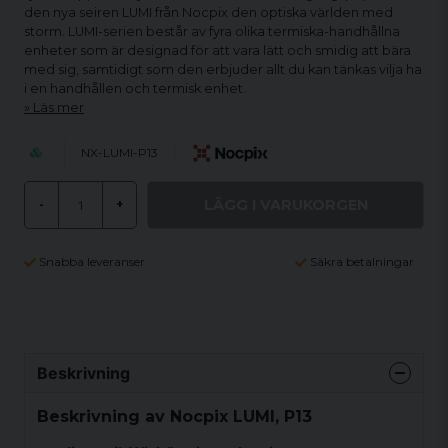
den nya seiren LUMI från Nocpix den optiska världen med
storm. LUMI-serien består av fyra olika termiska-handhållna
enheter som är designad för att vara lätt och smidig att bära
med sig, samtidigt som den erbjuder allt du kan tänkas vilja ha
i en handhållen och termisk enhet.
Läs mer
NX-LUMI-P13
LÄGG I VARUKORGEN
-
+
Snabba leveranser
Säkra betalningar
Beskrivning
Beskrivning av Nocpix LUMI, P13