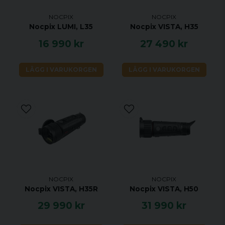
Mikrofon
Ja
NOCPIX
NOCPIX
F0.9 Stor Bländare
Nocpix LUMI, L35
Nocpix VISTA, H35
Minneskapacitet, GB
32
16 990 kr
27 490 kr
IP-klassificering
IP67
F0.9-objektivet är utformat för att öka ljusintaget
med 20%, vilket avsevärt förbättrar bildens
Driftstemperatur, ℃
-20 ~ +50
ljusstyrka och kvalitet jämfört med traditionella
LÄGG I VARUKORGEN
LÄGG I VARUKORGEN
Vikt, g
310
F1.0-objektiv. Denna förbättring säkerställer att
Dimensioner, mm
134×47×74
varje detalj blir kristallklar, vilket gör Lumi till den
perfekta följeslagaren för nattobservationer.
NOCPIX
NOCPIX
10mm Utgångspupill
Nocpix VISTA, H35R
Nocpix VISTA, H50
Okularet med en utgångspupill på 10 mm i
29 990 kr
31 990 kr
diameter säkerställer bästa synvinkel och sikt
oavsett vinkel och situation.