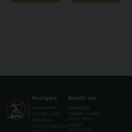
Vistas tysta knappar säkerställer tyst användning i
mörker, medan det roter - bara ögonskyddet
förhindrar ljusläckage och håller din närvaro dold
för djur. Den helt omslutna TPU-faux
läderstrukturen ger ett bekvämt grepp, vilket gör
långvarig användning enkel.
Olika Färgpaletter
Vista erbjuder 7 distinkta färgpaletter, inklusive
karmosinröd och smaragdgrön. Dessa ögonvänliga
alternativ hjälper till att minska visuell trötthet och
säkerställer långvarig användning utan
ansträngning.
Navigera
Besök oss
Varumärken
Öppettider
Måndag - Fredag:
Kontakta oss
09.00 - 18.00
Köpvillkor
Lördag:
Integritetspolicy
09.00 - 14.00