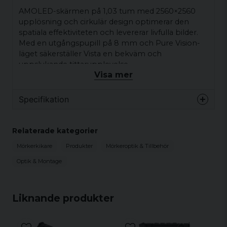
AMOLED-skärmen på 1,03 tum med 2560×2560
upplösning och cirkulär design optimerar den
spatiala effektiviteten och levererar livfulla bilder.
Med en utgångspupill på 8 mm och Pure Vision-
läget säkerställer Vista en bekväm och
uppslukande tittarupplevelse.
Visa mer
Specifikation
Detektor Specifikation
Relaterade kategorier
Termisk sensor
640x512 & 12µm
Mörkerkikare
Produkter
Mörkeroptik & Tillbehör
NETD, mK
≤15
Optik & Montage
Bildfrekvens, Hz
60
Vision+ System: Immersiv Vision
Liknande produkter
Optisk Specifikation
Noxpix egenutvecklade NETD≤15mK, 640×512@12
µm-sensor garanterar premium bildkvalitet och
Objektivlins, mm
35 F0.9
stabil prestanda. Djurens silhuetter och beteen -