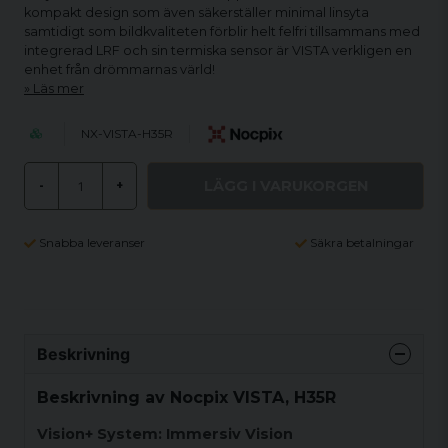
kompakt design som även säkerställer minimal linsyta
samtidigt som bildkvaliteten förblir helt felfri tillsammans med
integrerad LRF och sin termiska sensor är VISTA verkligen en
enhet från drömmarnas värld!
Läs mer
NX-VISTA-H35R
LÄGG I VARUKORGEN
-
+
Snabba leveranser
Säkra betalningar
Beskrivning
Beskrivning av Nocpix VISTA, H35R
Vision+ System: Immersiv Vision