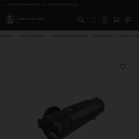
Snabba leveranser
Säkra betalningar
rodukter
Optik & Montage
Mörkeroptik & Tillbehör
Mörkerkikare
Nocpix VIST