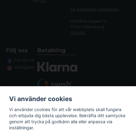
Blogg
Se avvikande öppettide
r
Vindåkersvägen 12,
311 50 Falkenberg
Hitta hit
Följ oss
Betalning
Långvarig Kraft
Facebook
Utrustad med två utbytbara IBP-7/4400mAh
Instagram
batteripaket, erbjuder vår enhet en imponerande
batteritid på upp till 11 timmar, samt 90%
batterikapacitet vid -20 °C. Dessa batterier kan
enkelt sättas in i enheten och laddas direkt, vilket
Vi använder cookies
säkerställer långvarig drift
Vi använder cookies för att vår webbplats skall fungera
och erbjuda dig bästa upplevelse. Bekräfta ditt samtycke
genom att trycka på godkänn alla eller anpassa via
Fraktalternativ
inställningar.