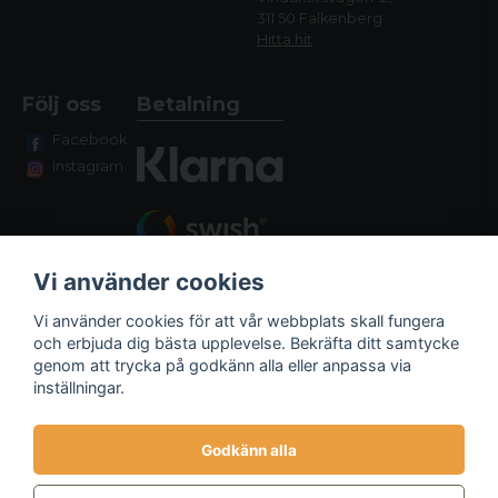
311 50 Falkenberg
Hitta hit
Följ oss
Betalning
Facebook
Instagram
Vi använder cookies
Vi använder cookies för att vår webbplats skall fungera
och erbjuda dig bästa upplevelse. Bekräfta ditt samtycke
genom att trycka på godkänn alla eller anpassa via
Fraktalternativ
inställningar.
Godkänn alla