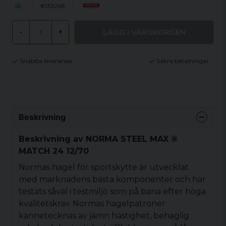
8133266
LÄGG I VARUKORGEN
-
+
Snabba leveranser
Säkra betalningar
Beskrivning
Beskrivning av NORMA STEEL MAX ®
MATCH 24 12/70
Normas hagel för sportskytte är utvecklat
med marknadens bästa komponenter och har
testats såväl i testmiljö som på bana efter höga
kvalitetskrav. Normas hagelpatroner
kännetecknas av jämn hastighet, behaglig