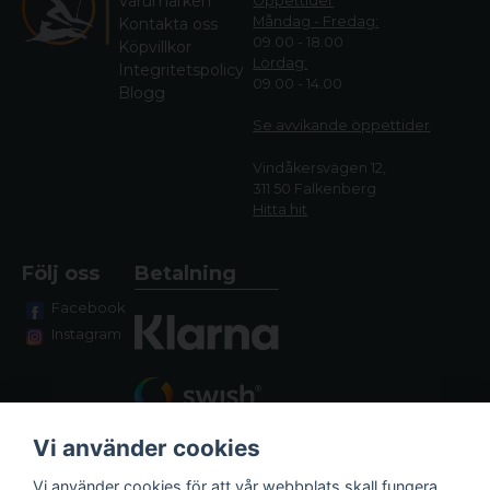
Varumärken
Öppettider
Måndag - Fredag:
Kontakta oss
09.00 - 18.00
Köpvillkor
Lördag:
Integritetspolicy
09.00 - 14.00
Blogg
Se avvikande öppettide
r
Vindåkersvägen 12,
311 50 Falkenberg
Hitta hit
Följ oss
Betalning
Facebook
Instagram
Vi använder cookies
Vi använder cookies för att vår webbplats skall fungera