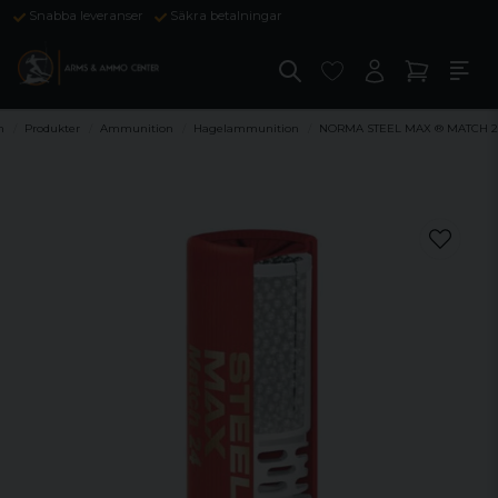
Snabba leveranser
Säkra betalningar
m
Produkter
Ammunition
Hagelammunition
NORMA STEEL MAX ® MATCH 24