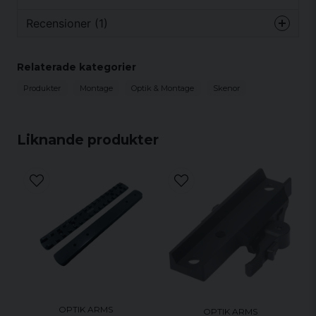
Recensioner (1)
Dan Kent
Relaterade kategorier
för 2 år sedan
Produkter
Montage
Optik & Montage
Skenor
Passa perfekt
Liknande produkter
OPTIK ARMS
OPTIK ARMS