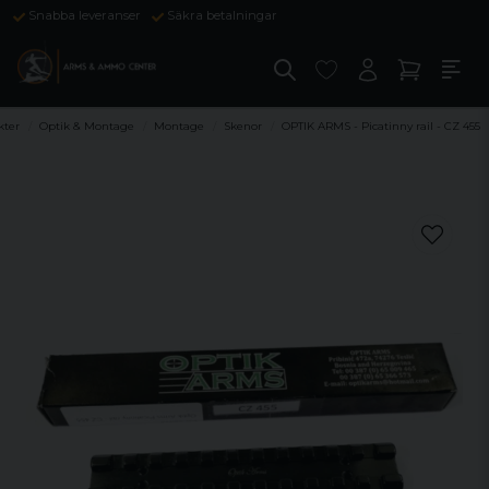
Snabba leveranser
Säkra betalningar
kter
Optik & Montage
Montage
Skenor
OPTIK ARMS - Picatinny rail - CZ 455