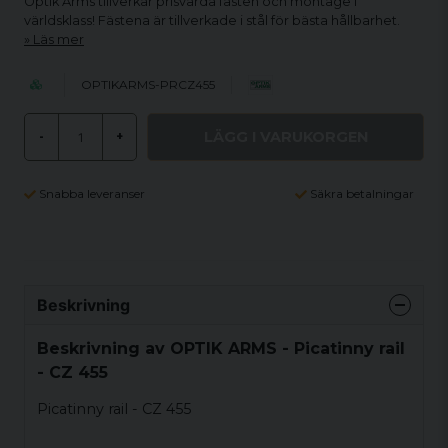
Optik Arms tillverkar prisvärda fästen och montage i
världsklass! Fästena är tillverkade i stål för bästa hållbarhet.
Läs mer
OPTIKARMS-PRCZ455
LÄGG I VARUKORGEN
-
+
Snabba leveranser
Säkra betalningar
Beskrivning
Beskrivning av OPTIK ARMS - Picatinny rail
- CZ 455
Picatinny rail - CZ 455