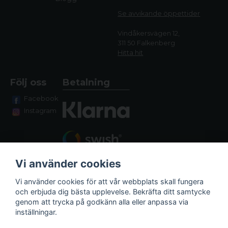
Se avvikande öppettide
r
Vindåkersvägen 12,
311 50 Falkenberg
Hitta hit
Följ oss
Betalning
Facebook
Instagram
Vi använder cookies
Vi använder cookies för att vår webbplats skall fungera
och erbjuda dig bästa upplevelse. Bekräfta ditt samtycke
genom att trycka på godkänn alla eller anpassa via
Fraktalternativ
inställningar.