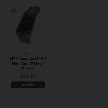
458Winchester Mag., 47
Remington, 6,5×50 Jap A
Swedish, 7-30Waters, 7×6
Remington, 7mmBenchR
Magnum, 7mm STW, 7mm 
7,62x54R m1891 Rus., 7,
Mauser, 9×57 Norman, 9
MTM
MTM Case Gard 1911
,
Mag Can, 16 Mag -
Brown
389 kr
Bevaka