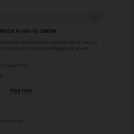
ONBOX R-100-10 GREEN
mmunition samt mycket praktisk att ta med ut
tom betydligt mycket proffsigare ut än en
 X Höjd 11cm
r:
 220Swift, 224Weatherby Mag, 243Winchester,
Visa mer
ge, 257Roberts, 257Weatherby Mag,
m)Win.Mag, 270Winchester, 280Remington,
ringfield, 30-30 Winchester, 30-40 Krag,
Weatherby Mag., 300Winchester Mag.,
, 32Win.Special, 338 WinchesterMag.,
atronförvaring
emington, 35Whelen, 350RemingtonMag.,
in, 45-90Winchester, 450Marlin,