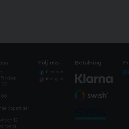
oss
Följ oss
Betalning
Fr
er
Facebook
 Fredag:
Instagram
8.00
4.00
nde öppettide
r
vägen 12,
lkenberg