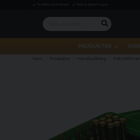
Snabba leveranser
Säkra betalningar
Sök i butiken ...
PRODUKTER
SOM
Hem
Produkter
Handladdning
Patronförvar