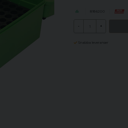
8186200
-
+
Snabba leveranser