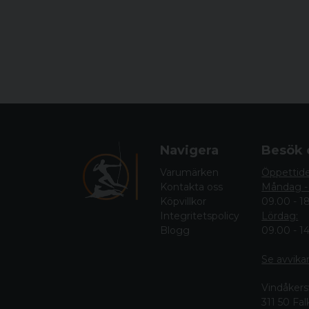
Navigera
Besök 
Varumärken
Öppettid
Kontakta oss
Måndag -
Köpvillkor
09.00 - 1
Integritetspolicy
Lördag:
Blogg
09.00 - 1
Se avvika
Vindåkers
311 50 Fa