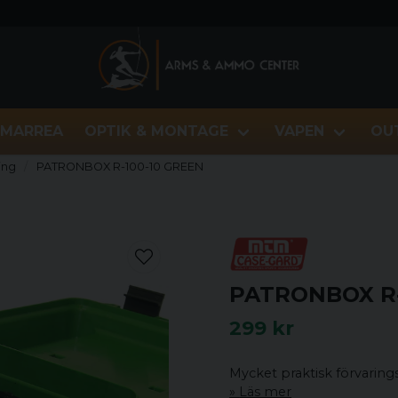
MARREA
OPTIK & MONTAGE
VAPEN
OU
ing
PATRONBOX R-100-10 GREEN
PATRONBOX R-
299 kr
Mycket praktisk förvarin
Läs mer