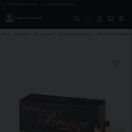
Snabba leveranser
Säkra betalningar
Hem
Produkter
Ammunition
Revolverammunition
PMC .357 MAG 158GR J