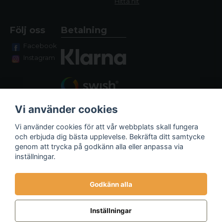
Hitta hit
Följ oss
Betalning
Facebook
Instagram
Vi använder cookies
Vi använder cookies för att vår webbplats skall fungera
och erbjuda dig bästa upplevelse. Bekräfta ditt samtycke
genom att trycka på godkänn alla eller anpassa via
Fraktalternativ
inställningar.
Godkänn alla
Inställningar