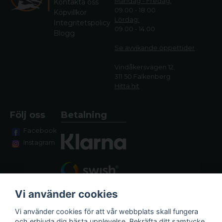
Måndag - Fredag:
Kontakta oss
09.00 - 18.00
Köpvillkor
Lördag:
Integritetspolicy
09.00 - 14.00
Blogg
Se avvikande öppettide
r
Vindåkersvägen 12,
311 50 Falkenberg
Hitta hit
Följ oss
Betalning
Facebook
Instagram
Vi använder cookies
Vi använder cookies för att vår webbplats skall fungera
och erbjuda dig bästa upplevelse. Bekräfta ditt samtycke