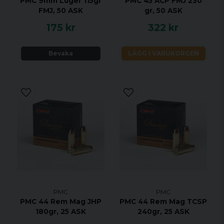
PMC 9mm Luger 115gr
PMC 45 ACP FMJ 230
FMJ, 50 ASK
gr, 50 ASK
175 kr
322 kr
Bevaka
LÄGG I VARUKORGEN
PMC
PMC
PMC 44 Rem Mag JHP
PMC 44 Rem Mag TCSP
180gr, 25 ASK
240gr, 25 ASK