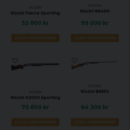
RIZZINI
med dubbla)
RIZZINI
Rizzini BR460
Rizzini Fierce Sporting
Kolv:
Pistolgrepp
53 800 kr
99 000 kr
Träkvalité:
Grade 2,5
LÄGG I VARUKORGEN
LÄGG I VARUKORGEN
Framstock:
Engelsk
Vikt:
Cal.12 (3129g), Cal.20
(2902g), Cal.28
(2585g)
RIZZINI
Rizzini BR552
RIZZINI
Rizzini S2000 Sporting
70 800 kr
64 300 kr
LÄGG I VARUKORGEN
LÄGG I VARUKORGEN