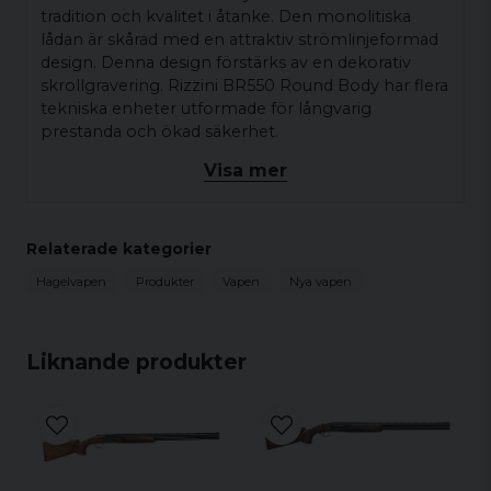
tradition och kvalitet i åtanke. Den monolitiska
lådan är skårad med en attraktiv strömlinjeformad
design. Denna design förstärks av en dekorativ
skrollgravering. Rizzini BR550 Round Body har flera
tekniska enheter utformade för långvarig
prestanda och ökad säkerhet.
Visa mer
Specifikationer:
Kaliber:
12/76, 20/76, 28/76
Relaterade kategorier
Piplängd:
67cm, 71cm, 76cm
Hagelvapen
Produkter
Vapen
Nya vapen
Chokar:
Ja, 5st ingår
Typ av pipor:
Solida
Liknande produkter
Typ av spång:
Ventilerad
Låda:
Box Lock
Avtryckare:
Singel (kan beställas