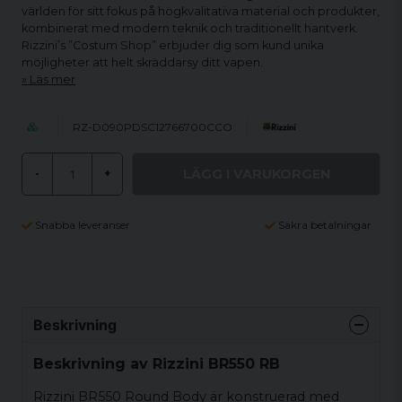
världen för sitt fokus på högkvalitativa material och produkter,
kombinerat med modern teknik och traditionellt hantverk.
Rizzini’s ”Costum Shop” erbjuder dig som kund unika
möjligheter att helt skräddarsy ditt vapen.
Läs mer
RZ-D090PDSC12766700CCO
LÄGG I VARUKORGEN
-
+
Snabba leveranser
Säkra betalningar
Beskrivning
Beskrivning av Rizzini BR550 RB
Rizzini BR550 Round Body är konstruerad med