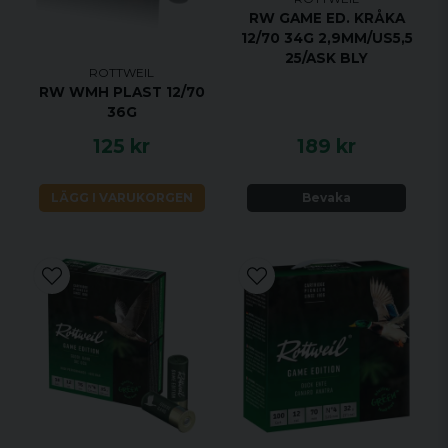
RW GAME ED. KRÅKA
12/70 34G 2,9MM/US5,5
25/ASK BLY
ROTTWEIL
RW WMH PLAST 12/70
36G
125 kr
189 kr
LÄGG I VARUKORGEN
Bevaka