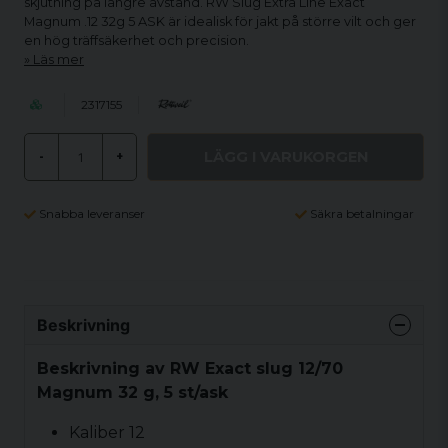
skjutning på längre avstånd. RW Slug Extra Line Exact
Magnum .12 32g 5 ASK är idealisk för jakt på större vilt och ger
en hög träffsäkerhet och precision.
Läs mer
2317155
LÄGG I VARUKORGEN
-
+
Snabba leveranser
Säkra betalningar
Beskrivning
Beskrivning av RW Exact slug 12/70
Magnum 32 g, 5 st/ask
Kaliber 12